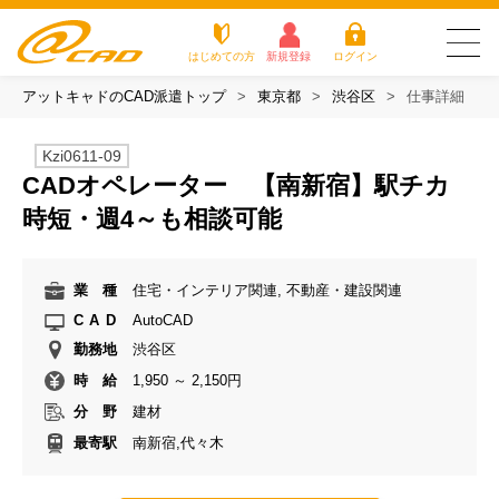
はじめての方
新規登録
ログイン
アットキャドのCAD派遣トップ
東京都
渋谷区
仕事詳細
友だち追加で
登録して求人を
アットキャドが選
派遣がは
お仕
お役立
よく
最新の求人を確認
チェック
ばれる3つの理由
じめての
事を
ちコラ
ある
Kzi0611-09
方
探す
ム
質問
CADオペレーター 【南新宿】駅チカ
アットキャドが選ばれる3つの理由
時短・週4～も相談可能
派遣がはじめての方
業 種
住宅・インテリア関連, 不動産・建設関連
お仕事を探す
CAD
AutoCAD
勤務地
渋谷区
お役立ちコラム
時 給
1,950 ～ 2,150円
よくある質問
分 野
建材
最寄駅
南新宿,代々木
転職をご希望の方
企業のご担当者様