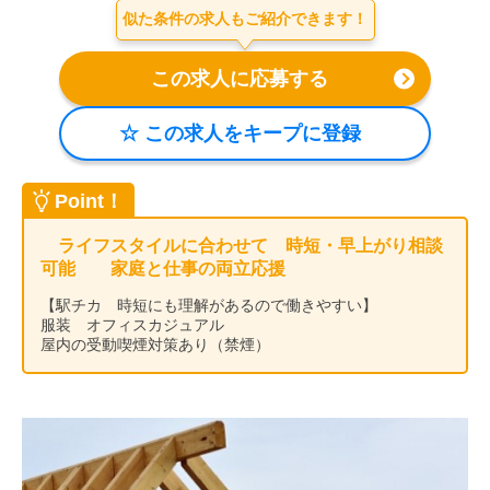
似た条件の求人もご紹介できます！
会社案内
お電話でのお問い合わせ
0120-630-660
0120-057-727
東 京
大 阪
0120-960-379
0120-978-186
名古屋
横 浜
Point！
電話受付：平日 9:15～19:00
ライフスタイルに合わせて 時短・早上がり相談
可能 家庭と仕事の両立応援
【駅チカ 時短にも理解があるので働きやすい】
服装 オフィスカジュアル
屋内の受動喫煙対策あり（禁煙）