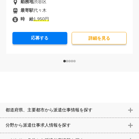
勤務地
渋谷区
最寄駅
代々木
時 給
1,950円
応募する
詳細を⾒る
都道府県、主要都市から派遣仕事情報を探す
北海道
青森県
岩手県
宮城県
秋田県
山形県
福島県
茨城県
分野から派遣仕事求⼈情報を探す
栃木県
群馬県
埼玉県
千葉県
東京都
神奈川県
新潟県
富山
意匠設計（建築）
内装（建築）
レイアウト
住宅
構造設計（建
県
石川県
福井県
山梨県
長野県
岐阜県
静岡県
愛知県
三