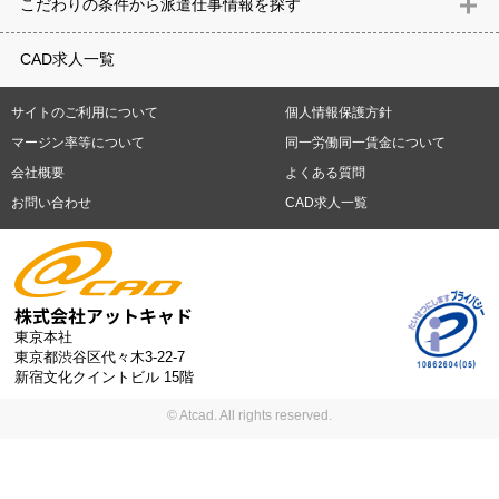
こだわりの条件から派遣仕事情報を探す
築）
電気設備
空調設備・衛生設備
通信設備
建築施工
仮設
重県
滋賀県
京都府
大阪府
兵庫県
奈良県
和歌山県
鳥取県
テレワーク
9時30分出社OK
10時以降出社OK
16時前退社OK
週5
建材
土木
プラント
機械
島根県
岡山県
広島県
山口県
徳島県
香川県
愛媛県
高知県
CAD求人一覧
日勤務
週4日勤務
土日祝休み (土日祝がすべて休日である仕事)
平
福岡県
佐賀県
長崎県
熊本県
大分県
宮崎県
鹿児島県
沖縄
日休みあり (週に一度以上平日に休日がある仕事)
残業なし
残業20
県
サイトのご利用について
個人情報保護方針
時間未満
残業20時間以上
第二新卒応援
エルダー(40歳以上)応援
札幌市
仙台市
川崎市
横浜市
相模原市
千葉市
さいたま市
マージン率等について
同一労働同一賃金について
シニア(60歳以上)応援
ブランクOK
服装自由
制服あり
大手企
新潟市
名古屋市
静岡市
浜松市
大阪市
堺市
京都市
神戸市
会社概要
よくある質問
業
駅から徒歩5分以内
車通勤可能
オフィスが禁煙
20代活躍中
岡山市
広島市
福岡市
北九州市
お問い合わせ
CAD求人一覧
30代活躍中
派遣スタッフ活躍中
紹介予定派遣
経験必須
未経
験歓迎
大量募集
東京本社
東京都渋谷区代々木3-22-7
新宿文化クイントビル 15階
© Atcad. All rights reserved.