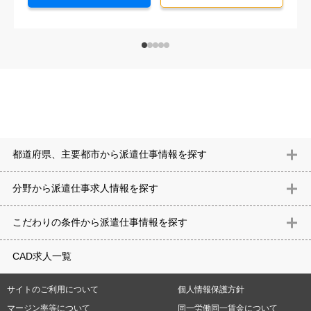
都道府県、主要都市から派遣仕事情報を探す
北海道
青森県
岩手県
宮城県
秋田県
山形県
福島県
茨城県
分野から派遣仕事求⼈情報を探す
栃木県
群馬県
埼玉県
千葉県
東京都
神奈川県
新潟県
富山
意匠設計（建築）
内装（建築）
レイアウト
住宅
構造設計（建
県
石川県
福井県
山梨県
長野県
岐阜県
静岡県
愛知県
三
こだわりの条件から派遣仕事情報を探す
築）
電気設備
空調設備・衛生設備
通信設備
建築施工
仮設
重県
滋賀県
京都府
大阪府
兵庫県
奈良県
和歌山県
鳥取県
テレワーク
9時30分出社OK
10時以降出社OK
16時前退社OK
週5
建材
土木
プラント
機械
島根県
岡山県
広島県
山口県
徳島県
香川県
愛媛県
高知県
CAD求人一覧
日勤務
週4日勤務
土日祝休み (土日祝がすべて休日である仕事)
平
福岡県
佐賀県
長崎県
熊本県
大分県
宮崎県
鹿児島県
沖縄
日休みあり (週に一度以上平日に休日がある仕事)
残業なし
残業20
県
サイトのご利用について
個人情報保護方針
時間未満
残業20時間以上
第二新卒応援
エルダー(40歳以上)応援
札幌市
仙台市
川崎市
横浜市
相模原市
千葉市
さいたま市
マージン率等について
同一労働同一賃金について