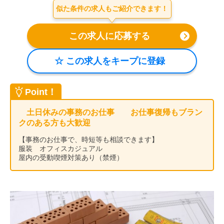
似た条件の求人もご紹介できます！
会社案内
お電話でのお問い合わせ
0120-630-660
0120-057-727
東 京
大 阪
0120-960-379
0120-978-186
名古屋
横 浜
Point！
電話受付：平日 9:15～19:00
土日休みの事務のお仕事 お仕事復帰もブラン
クのある方も大歓迎
【事務のお仕事で、時短等も相談できます】
服装 オフィスカジュアル
屋内の受動喫煙対策あり（禁煙）