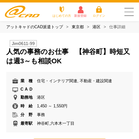
はじめての方
新規登録
ログイン
アットキャドのCAD派遣トップ
東京都
港区
仕事詳細
友だち追加で
登録して求人を
アットキャドが選
派遣がは
お仕
お役立
よく
最新の求人を確認
チェック
ばれる3つの理由
じめての
事を
ちコラ
ある
Jim0611-99
方
探す
ム
質問
人気の事務のお仕事 【神谷町】時短又
アットキャドが選ばれる3つの理由
は週3～も相談OK
派遣がはじめての方
業 種
住宅・インテリア関連, 不動産・建設関連
お仕事を探す
CAD
勤務地
港区
お役立ちコラム
時 給
1,450 ～ 1,550円
よくある質問
分 野
事務
最寄駅
神谷町,六本木一丁目
転職をご希望の方
企業のご担当者様