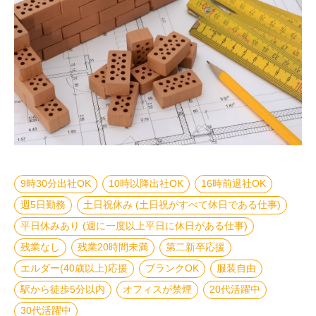
9時30分出社OK
10時以降出社OK
16時前退社OK
週5日勤務
土日祝休み (土日祝がすべて休日である仕事)
平日休みあり (週に一度以上平日に休日がある仕事)
残業なし
残業20時間未満
第二新卒応援
エルダー(40歳以上)応援
ブランクOK
服装自由
駅から徒歩5分以内
オフィスが禁煙
20代活躍中
30代活躍中