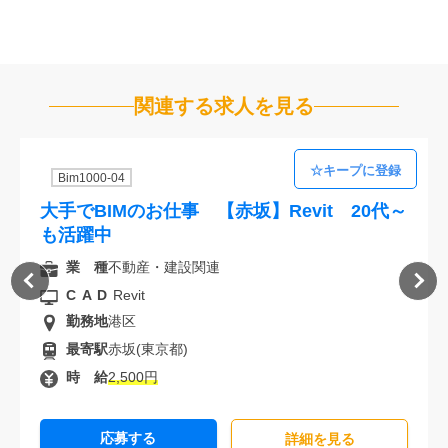
関連する求人を見る
Bim1000-04
大手でBIMのお仕事 【赤坂】Revit 20代～
も活躍中
業 種
不動産・建設関連
CAD
Revit
勤務地
港区
最寄駅
赤坂(東京都)
時 給
2,500円
応募する
詳細を⾒る