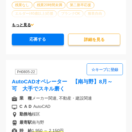
残業なし
残業20時間未満
第二新卒応援
エルダー(40歳以上)応援
ブランクOK
服装自由
大手企業
駅から徒歩5分以内
車通勤可能
もっと見る
オフィスが禁煙
20代活躍中
30代活躍中
応募する
派遣スタッフ活躍中
経験必須
未経験歓迎
詳細を⾒る
Prt0805-22
AutoCADオペレーター 【南与野】8月～
可 大手でスキル磨く
業 種
メーカー関連, 不動産・建設関連
CAD
AutoCAD
勤務地
桜区
最寄駅
南与野
時 給
1,950 ～ 2,150円