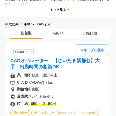
紹介しています。
会社案内
テレワークや時短勤務、残業なしなどの人気な働き方だけではなく、
もっと見る
勤務地、CADの種類、様々な求人条件の中からあなたにぴったりのお
仕事をご紹介します。
お電話でのお問い合わせ
36
検索結果
件中 1-10件を表示
新着順
時給順
開始日順
0120-630-660
0120-057-727
東 京
大 阪
0120-960-379
0120-978-186
名古屋
横 浜
Ssk0806-22
電話受付：平日 9:15～19:00
CADオペレーター 【さいたま新都心】大
手 出勤時間の相談OK
業 種
不動産・建設関連
CAD
CADWe'll Tfas
勤務地
中央区
最寄駅
さいたま新都心
時 給
1,950 ～ 2,150円
週5日勤務
土日祝休み (土日祝がすべて休日である仕事)