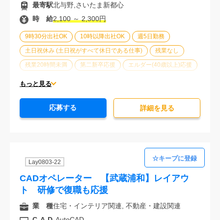
最寄駅
北与野,さいたま新都心
時 給
2,100 ～ 2,300円
9時30分出社OK
10時以降出社OK
週5日勤務
土日祝休み (土日祝がすべて休日である仕事)
残業なし
残業20時間未満
第二新卒応援
エルダー(40歳以上)応援
ブランクOK
服装自由
車通勤可能
オフィスが禁煙
もっと見る
20代活躍中
30代活躍中
派遣スタッフ活躍中
応募する
経験必須
詳細を⾒る
Lay0803-22
CADオペレーター 【武蔵浦和】レイアウ
ト 研修で復職も応援
業 種
住宅・インテリア関連, 不動産・建設関連
CAD
AutoCAD