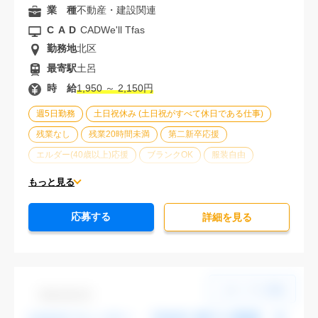
業 種
不動産・建設関連
CAD
CADWe'll Tfas
勤務地
北区
最寄駅
土呂
時 給
1,950 ～ 2,150円
週5日勤務
土日祝休み (土日祝がすべて休日である仕事)
残業なし
残業20時間未満
第二新卒応援
エルダー(40歳以上)応援
ブランクOK
服装自由
車通勤可能
オフィスが禁煙
20代活躍中
30代活躍中
もっと見る
派遣スタッフ活躍中
経験必須
未経験歓迎
応募する
詳細を⾒る
Dbk1106-03