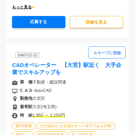
服装自由
車通勤可能
オフィスが禁煙
20代活躍中
もっと見る
30代活躍中
派遣スタッフ活躍中
経験必須
応募する
未経験歓迎
詳細を⾒る
Ssk0722-22
CADオペレーター 【大宮】駅近く 大手企
業でスキルアップを
業 種
不動産・建設関連
CAD
AutoCAD
勤務地
大宮区
最寄駅
大宮(埼玉県)
時 給
1,950 ～ 2,150円
週5日勤務
土日祝休み (土日祝がすべて休日である仕事)
残業なし
残業20時間未満
第二新卒応援