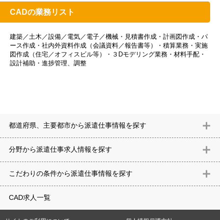
CADの業務リスト
建築／土木／設備／電気／電子／機械・見積書作成・計画図作成・パ
ース作成・社内外資料作成（会議資料／報告書等）・積算業務・実施
図作成（住宅／オフィスビル等）・３Dモデリング業務・材料手配・
設計補助・進捗管理、調整
都道府県、主要都市から派遣仕事情報を探す
北海道
青森県
岩手県
宮城県
秋田県
山形県
福島県
茨城県
分野から派遣仕事求⼈情報を探す
栃木県
群馬県
埼玉県
千葉県
東京都
神奈川県
新潟県
富山
意匠設計（建築）
内装（建築）
レイアウト
住宅
構造設計（建
県
石川県
福井県
山梨県
長野県
岐阜県
静岡県
愛知県
三
こだわりの条件から派遣仕事情報を探す
築）
電気設備
空調設備・衛生設備
通信設備
建築施工
仮設
重県
滋賀県
京都府
大阪府
兵庫県
奈良県
和歌山県
鳥取県
テレワーク
9時30分出社OK
10時以降出社OK
16時前退社OK
週5
建材
土木
プラント
機械
島根県
岡山県
広島県
山口県
徳島県
香川県
愛媛県
高知県
CAD求人一覧
日勤務
週4日勤務
土日祝休み (土日祝がすべて休日である仕事)
平
福岡県
佐賀県
長崎県
熊本県
大分県
宮崎県
鹿児島県
沖縄
日休みあり (週に一度以上平日に休日がある仕事)
残業なし
残業20