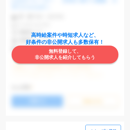
CADオペレーター 【渋谷】駅チカ勤務 大
手でスキルUPへ
業 種
不動産・建設関連
CAD
AutoCAD
勤務地
渋谷区
高時給案件や時短求人など、
最寄駅
渋谷,表参道
好条件の非公開求人も多数保有！
時 給
2,000円
無料登録して、
非公開求人を紹介してもらう
週5日勤務
土日祝休み (土日祝がすべて休日である仕事)
残業なし
残業20時間未満
第二新卒応援
エルダー(40歳以上)応援
ブランクOK
服装自由
大手企業
駅から徒歩5分以内
オフィスが禁煙
もっと見る
20代活躍中
30代活躍中
派遣スタッフ活躍中
応募する
経験必須
未経験歓迎
詳細を⾒る