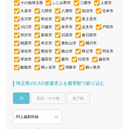
その他埼玉県
ふじみ野市
三郷市
上尾市
久喜市
入間市
八潮市
加須市
北本市
吉川市
和光市
坂戸市
富士見市
川口市
川越市
幸手市
志木市
戸田市
所沢市
新座市
日高市
春日部市
朝霞市
本庄市
東松山市
桶川市
深谷市
熊谷市
狭山市
秩父市
羽生市
草加市
蓮田市
蕨市
行田市
越谷市
飯能市
鳩ヶ谷市
鴻巣市
鶴ヶ島市
埼玉県のCAD派遣求人を最寄駅で絞り込む
JR
私鉄・その他
地下鉄