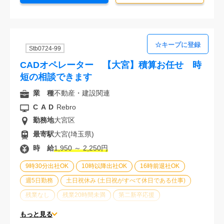
Stb0724-99
CADオペレーター 【大宮】積算お任せ 時
短の相談できます
業 種
不動産・建設関連
CAD
Rebro
勤務地
大宮区
最寄駅
大宮(埼玉県)
時 給
1,950 ～ 2,250円
9時30分出社OK
10時以降出社OK
16時前退社OK
週5日勤務
土日祝休み (土日祝がすべて休日である仕事)
残業なし
残業20時間未満
第二新卒応援
エルダー(40歳以上)応援
ブランクOK
服装自由
もっと見る