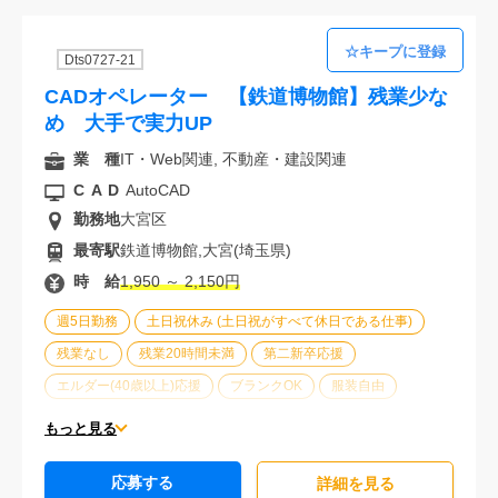
Dts0727-21
CADオペレーター 【鉄道博物館】残業少な
め 大手で実力UP
業 種
IT・Web関連, 不動産・建設関連
CAD
AutoCAD
勤務地
大宮区
最寄駅
鉄道博物館,大宮(埼玉県)
時 給
1,950 ～ 2,150円
週5日勤務
土日祝休み (土日祝がすべて休日である仕事)
残業なし
残業20時間未満
第二新卒応援
エルダー(40歳以上)応援
ブランクOK
服装自由
大手企業
オフィスが禁煙
20代活躍中
30代活躍中
もっと見る
派遣スタッフ活躍中
経験必須
応募する
詳細を⾒る