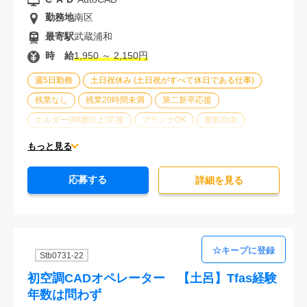
勤務地
南区
最寄駅
武蔵浦和
時 給
1,950 ～ 2,150円
週5日勤務
土日祝休み (土日祝がすべて休日である仕事)
残業なし
残業20時間未満
第二新卒応援
エルダー(40歳以上)応援
ブランクOK
服装自由
車通勤可能
オフィスが禁煙
20代活躍中
30代活躍中
もっと見る
派遣スタッフ活躍中
経験必須
応募する
詳細を⾒る
Stb0731-22
初空調CADオペレーター 【土呂】Tfas経験
年数は問わず