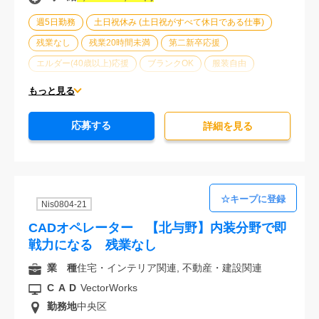
週5日勤務
土日祝休み (土日祝がすべて休日である仕事)
残業なし
残業20時間未満
第二新卒応援
エルダー(40歳以上)応援
ブランクOK
服装自由
車通勤可能
オフィスが禁煙
20代活躍中
30代活躍中
もっと見る
派遣スタッフ活躍中
経験必須
未経験歓迎
応募する
詳細を⾒る
Nis0804-21
CADオペレーター 【北与野】内装分野で即
戦力になる 残業なし
業 種
住宅・インテリア関連, 不動産・建設関連
CAD
VectorWorks
勤務地
中央区