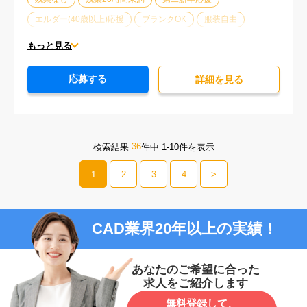
エルダー(40歳以上)応援
ブランクOK
服装自由
大手企業
駅から徒歩5分以内
車通勤可能
もっと見る
オフィスが禁煙
20代活躍中
30代活躍中
応募する
派遣スタッフ活躍中
経験必須
未経験歓迎
詳細を⾒る
36
検索結果
件中 1-10件を表示
1
2
3
4
>
CAD業界20年以上の実績！
あなたのご希望に合った
求人をご紹介します
無料登録して、