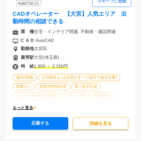
Ksk0730-21
CADオペレーター 【大宮】人気エリア 出
勤時間の相談できる
業 種
住宅・インテリア関連, 不動産・建設関連
CAD
AutoCAD
勤務地
大宮区
最寄駅
大宮(埼玉県)
時 給
1,950 ～ 2,150円
週5日勤務
土日祝休み (土日祝がすべて休日である仕事)
残業なし
残業20時間未満
第二新卒応援
エルダー(40歳以上)応援
ブランクOK
服装自由
駅から徒歩5分以内
車通勤可能
オフィスが禁煙
もっと見る
20代活躍中
30代活躍中
派遣スタッフ活躍中
応募する
経験必須
未経験歓迎
詳細を⾒る