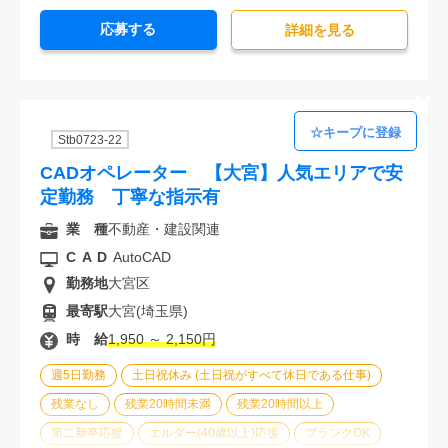
オフィスが禁煙
20代活躍中
30代活躍中
応募する
派遣スタッフ活躍中
経験必須
未経験歓迎
詳細を⾒る
Stb0723-22
CADオペレーター 【大宮】人気エリアで安
定勤務 丁寧な指示有
業 種
不動産・建設関連
CAD
AutoCAD
勤務地
大宮区
最寄駅
大宮(埼玉県)
時 給
1,950 ～ 2,150円
週5日勤務
土日祝休み (土日祝がすべて休日である仕事)
残業なし
残業20時間未満
残業20時間以上
第二新卒応援
エルダー(40歳以上)応援
ブランクOK