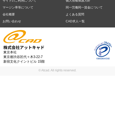
県
サイトのご利用について
個人情報保護方針
時間未満
残業20時間以上
第二新卒応援
エルダー(40歳以上)応援
札幌市
仙台市
川崎市
横浜市
相模原市
千葉市
さいたま市
マージン率等について
同一労働同一賃金について
シニア(60歳以上)応援
ブランクOK
服装自由
制服あり
大手企
新潟市
名古屋市
静岡市
浜松市
大阪市
堺市
京都市
神戸市
会社概要
よくある質問
業
駅から徒歩5分以内
車通勤可能
オフィスが禁煙
20代活躍中
岡山市
広島市
福岡市
北九州市
お問い合わせ
CAD求人一覧
30代活躍中
派遣スタッフ活躍中
紹介予定派遣
経験必須
未経
験歓迎
大量募集
東京本社
東京都渋谷区代々木3-22-7
新宿文化クイントビル 15階
© Atcad. All rights reserved.