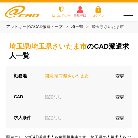
はじめての方
新規登録
ログイン
アットキャドのCAD派遣トップ
埼玉県
埼玉県さいたま市
友だち追加で
登録して求人を
アットキャドが選
派遣がは
お仕
お役立
よく
最新の求人を確認
チェック
ばれる3つの理由
じめての
事を
ちコラ
ある
埼玉県/埼玉県さいたま市
のCAD派遣求
方
探す
ム
質問
アットキャドが選ばれる3つの理由
人一覧
派遣がはじめての方
勤務地
変更
関東,埼玉県さいたま市
お仕事を探す
CAD
指定なし
変更
お役立ちコラム
よくある質問
求人条件
指定なし
変更
転職をご希望の方
企業のご担当者様
関東エリアのCAD派遣求人を積極募集中です。埼玉県の人気求人をご