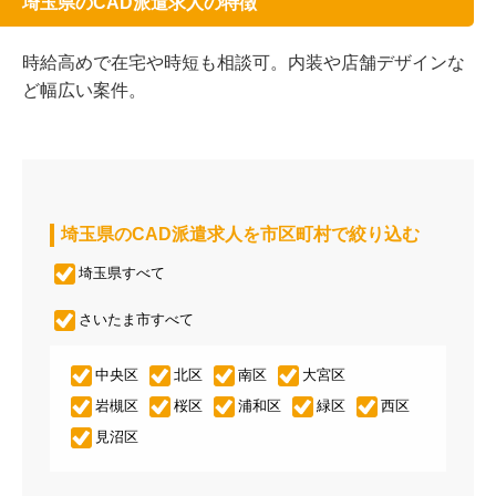
埼玉県のCAD派遣求人の特徴
時給高めで在宅や時短も相談可。内装や店舗デザインな
ど幅広い案件。
埼玉県のCAD派遣求人を市区町村で絞り込む
埼玉県すべて
さいたま市すべて
中央区
北区
南区
大宮区
岩槻区
桜区
浦和区
緑区
西区
見沼区