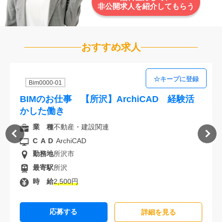
非公開求人を紹介してもらう
おすすめ求人
Bim0000-01
BIMのお仕事 【所沢】ArchiCAD 経験活
かした働き
業 種
不動産・建設関連
CAD
ArchiCAD
勤務地
所沢市
最寄駅
所沢
時 給
2,500円
応募する
詳細を⾒る