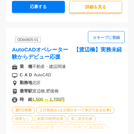
応募する
派遣スタッフ活躍中
未経験歓迎
詳細を⾒る
ODb0805-01
AutoCADオペレーター 【渡辺橋】実務未経
験からデビュー応援
業 種
不動産・建設関連
CAD
AutoCAD
勤務地
北区
最寄駅
渡辺橋,肥後橋
時 給
1,500 ～ 1,700円
週5日勤務
土日祝休み (土日祝がすべて休日である仕事)
残業なし
残業20時間未満
第二新卒応援
エルダー(40歳以上)応援
ブランクOK
服装自由