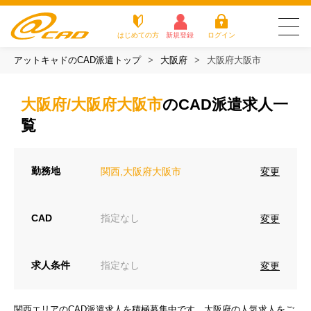
はじめての方
新規登録
ログイン
アットキャドのCAD派遣トップ
大阪府
大阪府大阪市
友だち追加で
登録して求人を
アットキャドが選
派遣がは
お仕
お役立
よく
最新の求人を確認
チェック
ばれる3つの理由
じめての
事を
ちコラ
ある
大阪府/大阪府大阪市
のCAD派遣求人一
方
探す
ム
質問
アットキャドが選ばれる3つの理由
覧
派遣がはじめての方
勤務地
変更
関西,大阪府大阪市
お仕事を探す
CAD
指定なし
変更
お役立ちコラム
よくある質問
求人条件
指定なし
変更
転職をご希望の方
企業のご担当者様
関西エリアのCAD派遣求人を積極募集中です。大阪府の人気求人をご