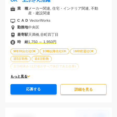
OK 主ふさん活躍
業 種
メーカー関連, 住宅・インテリア関連, 不動
産・建設関連
CAD
VectorWorks
勤務地
中央区
最寄駅
天満橋,谷町四丁目
時 給
1,750 ～ 1,950円
9時30分出社OK
10時以降出社OK
16時前退社OK
週5日勤務
週4日勤務
土日祝休み (土日祝がすべて休日である仕事)
平日休みあり (週に一度以上平日に休日がある仕事)
もっと見る
残業なし
残業20時間未満
第二新卒応援
応募する
エルダー(40歳以上)応援
ブランクOK
詳細を⾒る
服装自由
駅から徒歩5分以内
オフィスが禁煙
20代活躍中
30代活躍中
経験必須
未経験歓迎