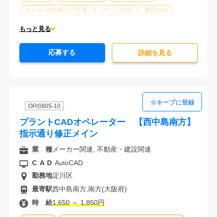
エルダー(40歳以上)応援
ブランクOK
服装自由
大手企業
駅から徒歩5分以内
オフィスが禁煙
もっと見る
20代活躍中
30代活躍中
派遣スタッフ活躍中
応募する
経験必須
詳細を⾒る
OPr0805-10
プラントCADオペレーター 【西中島南方】
指示通り修正メイン
業 種
メーカー関連, 不動産・建設関連
CAD
AutoCAD
勤務地
淀川区
最寄駅
西中島南方,南方(大阪府)
時 給
1,650 ～ 1,850円