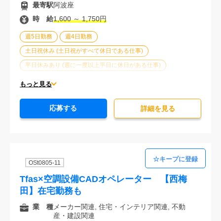
最寄駅
阿波座
時 給
1,600 ～ 1,750円
週5日勤務
週4日勤務
土日祝休み (土日祝がすべて休日である仕事)
平日休みあり (週に一度以上平日に休日がある仕事)
残業なし
残業20時間未満
第二新卒応援
もっと見る
エルダー(40歳以上)応援
ブランクOK
服装自由
応募する
大手企業
駅から徒歩5分以内
オフィスが禁煙
詳細を⾒る
20代活躍中
30代活躍中
派遣スタッフ活躍中
経験必須
OSt0805-11
Tfas×空調設備CADオペレーター 【西梅
田】在宅勤務も
業 種
メーカー関連, 住宅・インテリア関連, 不動
産・建設関連