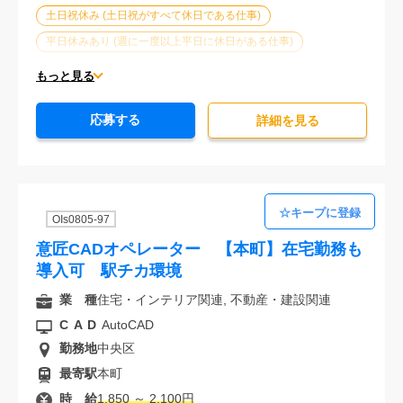
土日祝休み (土日祝がすべて休日である仕事)
平日休みあり (週に一度以上平日に休日がある仕事)
残業なし
残業20時間未満
第二新卒応援
もっと見る
エルダー(40歳以上)応援
ブランクOK
服装自由
応募する
駅から徒歩5分以内
オフィスが禁煙
詳細を⾒る
20代活躍中
30代活躍中
経験必須
OIs0805-97
意匠CADオペレーター 【本町】在宅勤務も
導入可 駅チカ環境
業 種
住宅・インテリア関連, 不動産・建設関連
CAD
AutoCAD
勤務地
中央区
最寄駅
本町
時 給
1,850 ～ 2,100円