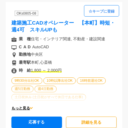
OKs0805-08
建築施工CADオペレーター 【本町】時短・
週4可 スキルUPも
業 種
住宅・インテリア関連, 不動産・建設関連
CAD
AutoCAD
勤務地
中央区
最寄駅
本町,心斎橋
時 給
1,800 ～ 2,000円
9時30分出社OK
10時以降出社OK
16時前退社OK
週5日勤務
週4日勤務
土日祝休み (土日祝がすべて休日である仕事)
平日休みあり (週に一度以上平日に休日がある仕事)
もっと見る
残業なし
残業20時間未満
第二新卒応援
応募する
エルダー(40歳以上)応援
ブランクOK
詳細を⾒る
服装自由