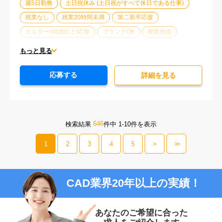
週5日勤務
土日祝休み (土日祝がすべて休日である仕事)
残業なし
残業20時間未満
第二新卒応援
エルダー(40歳以上)応援
ブランクOK
服装自由
駅から徒歩5分以内
オフィスが禁煙
20代活躍中
もっと見る
30代活躍中
派遣スタッフ活躍中
経験必須
応募する
詳細を⾒る
646
検索結果
件中 1-10件を表示
1
2
3
4
5
>
>>
CAD業界20年以上の実績！
あなたのご希望に合った