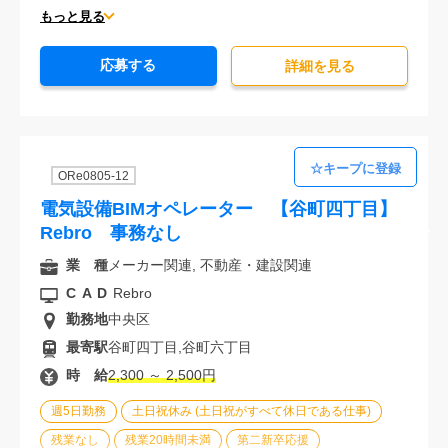
大手企業
駅から徒歩5分以内
オフィスが禁煙
もっと見る
20代活躍中
30代活躍中
派遣スタッフ活躍中
応募する
未経験歓迎
詳細を⾒る
ORe0805-12
電気設備BIMオペレーター 【谷町四丁目】
Rebro 事務なし
業 種
メーカー関連, 不動産・建設関連
CAD
Rebro
勤務地
中央区
最寄駅
谷町四丁目,谷町六丁目
時 給
2,300 ～ 2,500円
週5日勤務
土日祝休み (土日祝がすべて休日である仕事)
残業なし
残業20時間未満
第二新卒応援