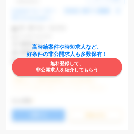
Dbk1106-03
CADオペレーター 【渋谷】駅チカ勤務 大
手でスキルUPへ
業 種
不動産・建設関連
CAD
AutoCAD
勤務地
渋谷区
高時給案件や時短求人など、
最寄駅
渋谷,表参道
好条件の非公開求人も多数保有！
時 給
2,000円
無料登録して、
非公開求人を紹介してもらう
週5日勤務
土日祝休み (土日祝がすべて休日である仕事)
残業なし
残業20時間未満
第二新卒応援
エルダー(40歳以上)応援
ブランクOK
服装自由
大手企業
駅から徒歩5分以内
オフィスが禁煙
もっと見る
20代活躍中
30代活躍中
派遣スタッフ活躍中
応募する
経験必須
未経験歓迎
詳細を⾒る