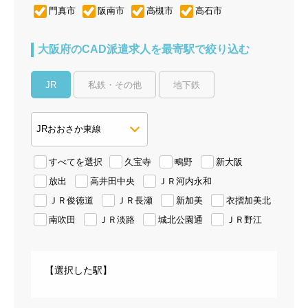
門真市
阪南市
高槻市
高石市
大阪府のCAD派遣求人を最寄駅で絞り込む
JR
私鉄・その他
地下鉄
すべてを選択
久宝寺
鴫野
新大阪
放出
高井田中央
ＪＲ河内永和
ＪＲ俊徳道
ＪＲ長瀬
新加美
衣摺加美北
南吹田
ＪＲ淡路
城北公園通
ＪＲ野江
【選択した駅】