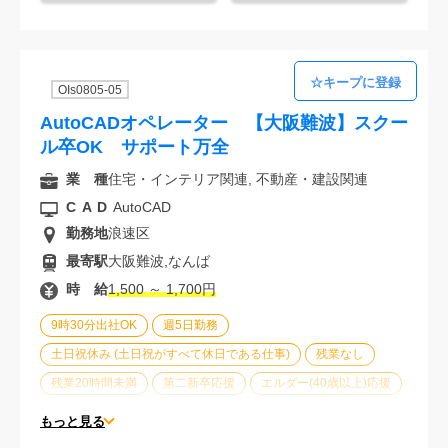
大手企業
駅から徒歩5分以内
オフィスが禁煙
20代活躍中
30代活躍中
経験必須
OIs0805-05
AutoCADオペレーター 【大阪難波】スクー
ル卒OK サポート万全
業 種
住宅・インテリア関連, 不動産・建設関連
CAD
AutoCAD
勤務地
浪速区
最寄駅
大阪難波,なんば
時 給
1,500 ～ 1,700円
9時30分出社OK
週5日勤務
土日祝休み (土日祝がすべて休日である仕事)
残業なし
残業20時間未満
第二新卒応援
エルダー(40歳以上)応援
ブランクOK
服装自由
大手企業
駅から徒歩5分以内
もっと見る
オフィスが禁煙
20代活躍中
30代活躍中