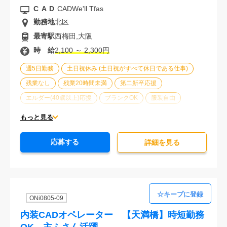
CAD
CADWe'll Tfas
勤務地
北区
最寄駅
西梅田,大阪
時 給
2,100 ～ 2,300円
週5日勤務
土日祝休み (土日祝がすべて休日である仕事)
残業なし
残業20時間未満
第二新卒応援
エルダー(40歳以上)応援
ブランクOK
服装自由
大手企業
駅から徒歩5分以内
オフィスが禁煙
もっと見る
20代活躍中
30代活躍中
派遣スタッフ活躍中
応募する
経験必須
詳細を⾒る
ONi0805-09
内装CADオペレーター 【天満橋】時短勤務