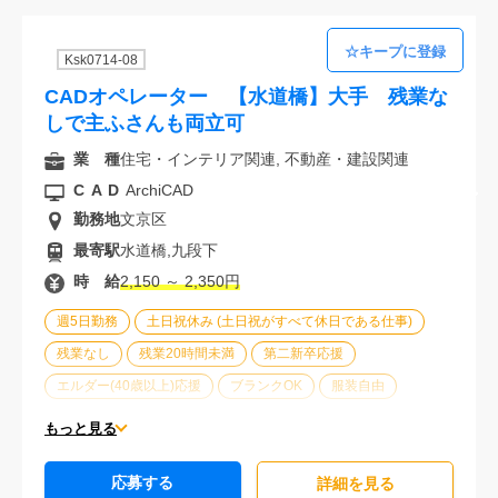
Ksk0714-08
CADオペレーター 【水道橋】大手 残業な
しで主ふさんも両立可
業 種
住宅・インテリア関連, 不動産・建設関連
CAD
ArchiCAD
勤務地
文京区
最寄駅
水道橋,九段下
時 給
2,150 ～ 2,350円
週5日勤務
土日祝休み (土日祝がすべて休日である仕事)
残業なし
残業20時間未満
第二新卒応援
エルダー(40歳以上)応援
ブランクOK
服装自由
大手企業
駅から徒歩5分以内
オフィスが禁煙
もっと見る
20代活躍中
30代活躍中
派遣スタッフ活躍中
応募する
経験必須
詳細を⾒る