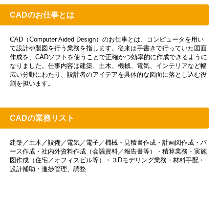
CADのお仕事とは
CAD（Computer Aided Design）のお仕事とは、コンピュータを用い
て設計や製図を行う業務を指します。従来は手書きで行っていた図面
作成を、CADソフトを使うことで正確かつ効率的に作成できるように
なりました。仕事内容は建築、土木、機械、電気、インテリアなど幅
広い分野にわたり、設計者のアイデアを具体的な図面に落とし込む役
割を担います。
CADの業務リスト
建築／土木／設備／電気／電子／機械・見積書作成・計画図作成・パ
ース作成・社内外資料作成（会議資料／報告書等）・積算業務・実施
図作成（住宅／オフィスビル等）・３Dモデリング業務・材料手配・
設計補助・進捗管理、調整