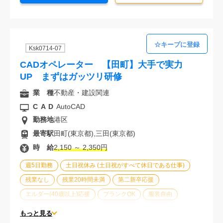
Ksk0714-07
CADオペレーター 【田町】大手で実力
UP まずはガッツリ研修
業 種
不動産・建設関連
CAD
AutoCAD
勤務地
港区
最寄駅
田町(東京都),三田(東京都)
時 給
2,150 ～ 2,350円
週5日勤務
土日祝休み (土日祝がすべて休日である仕事)
残業なし
残業20時間未満
第二新卒応援
エルダー(40歳以上)応援
ブランクOK
服装自由
大手企業
駅から徒歩5分以内
オフィスが禁煙
もっと見る