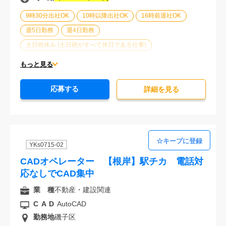
9時30分出社OK
10時以降出社OK
16時前退社OK
週5日勤務
週4日勤務
土日祝休み (土日祝がすべて休日である仕事)
平日休みあり (週に一度以上平日に休日がある仕事)
もっと見る
残業なし
残業20時間未満
第二新卒応援
応募する
エルダー(40歳以上)応援
ブランクOK
詳細を⾒る
服装自由
制服あり
駅から徒歩5分以内
オフィスが禁煙
20代活躍中
30代活躍中
派遣スタッフ活躍中
経験必須
未経験歓迎
YKs0715-02
CADオペレーター 【根岸】駅チカ 電話対
応なしでCAD集中
業 種
不動産・建設関連
CAD
AutoCAD
勤務地
磯子区