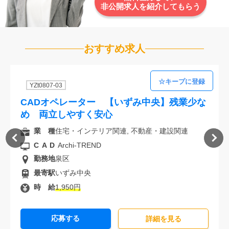
非公開求人を紹介してもらう
おすすめ求人
YZt0807-03
CADオペレーター 【いずみ中央】残業少な
め 両立しやすく安心
業 種
住宅・インテリア関連, 不動産・建設関連
CAD
Archi-TREND
勤務地
泉区
最寄駅
いずみ中央
時 給
1,950円
応募する
詳細を⾒る