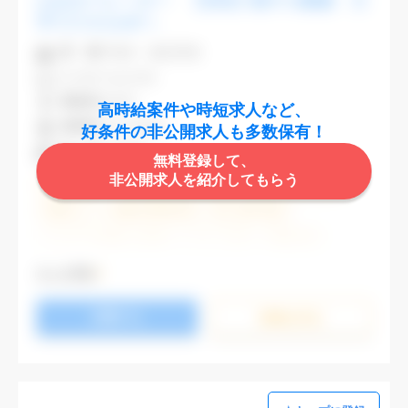
CADオペレーター 【渋谷】駅チカ勤務 大
手でスキルUPへ
業 種
不動産・建設関連
CAD
AutoCAD
勤務地
渋谷区
高時給案件や時短求人など、
最寄駅
渋谷,表参道
好条件の非公開求人も多数保有！
時 給
2,000円
無料登録して、
非公開求人を紹介してもらう
週5日勤務
土日祝休み (土日祝がすべて休日である仕事)
残業なし
残業20時間未満
第二新卒応援
エルダー(40歳以上)応援
ブランクOK
服装自由
大手企業
駅から徒歩5分以内
オフィスが禁煙
もっと見る
20代活躍中
30代活躍中
派遣スタッフ活躍中
応募する
経験必須
未経験歓迎
詳細を⾒る