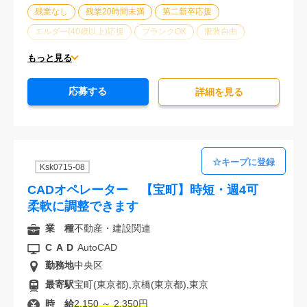
残業なし
残業20時間未満
第二新卒応援
エルダー(40歳以上)応援
ブランクOK
服装自由
駅から徒歩5分以内
オフィスが禁煙
20代活躍中
もっと見る
30代活躍中
派遣スタッフ活躍中
経験必須
応募する
詳細を⾒る
Ksk0715-08
CADオペレーター 【宝町】時短・週4可
柔軟に調整できます
業 種
不動産・建設関連
CAD
AutoCAD
勤務地
中央区
最寄駅
宝町(東京都),京橋(東京都),東京
時 給
2,150 ～ 2,350円