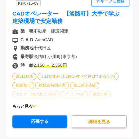
Ksk0715-09
CADオペレーター 【淡路町】大手で学ぶ
建築現場で安定勤務
業 種
不動産・建設関連
CAD
AutoCAD
勤務地
千代田区
最寄駅
淡路町,小川町(東京都)
時 給
2,150 ～ 2,350円
週5日勤務
土日祝休み (土日祝がすべて休日である仕事)
残業なし
残業20時間未満
第二新卒応援
エルダー(40歳以上)応援
ブランクOK
服装自由
大手企業
駅から徒歩5分以内
オフィスが禁煙
もっと見る
20代活躍中
30代活躍中
派遣スタッフ活躍中
応募する
経験必須
詳細を⾒る