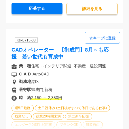
20代活躍中
30代活躍中
派遣スタッフ活躍中
応募する
経験必須
詳細を⾒る
Ksk0713-08
CADオペレーター 【御成門】8月～も応
援 若い世代も育成中
業 種
住宅・インテリア関連, 不動産・建設関連
CAD
AutoCAD
勤務地
港区
最寄駅
御成門,新橋
時 給
2,150 ～ 2,350円
週5日勤務
土日祝休み (土日祝がすべて休日である仕事)
残業なし
残業20時間未満
第二新卒応援
エルダー(40歳以上)応援
ブランクOK
服装自由