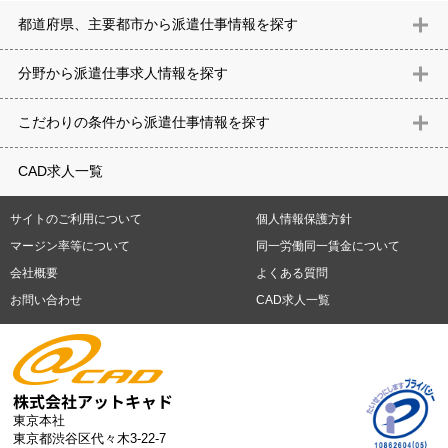
都道府県、主要都市から派遣仕事情報を探す
北海道
青森県
岩手県
宮城県
秋田県
山形県
福島県
茨城県
分野から派遣仕事求⼈情報を探す
栃木県
群馬県
埼玉県
千葉県
東京都
神奈川県
新潟県
富山
意匠設計（建築）
内装（建築）
レイアウト
住宅
構造設計（建
県
石川県
福井県
山梨県
長野県
岐阜県
静岡県
愛知県
三
こだわりの条件から派遣仕事情報を探す
築）
電気設備
空調設備・衛生設備
通信設備
建築施工
仮設
重県
滋賀県
京都府
大阪府
兵庫県
奈良県
和歌山県
鳥取県
テレワーク
9時30分出社OK
10時以降出社OK
16時前退社OK
週5
建材
土木
プラント
機械
島根県
岡山県
広島県
山口県
徳島県
香川県
愛媛県
高知県
CAD求人一覧
日勤務
週4日勤務
土日祝休み (土日祝がすべて休日である仕事)
平
福岡県
佐賀県
長崎県
熊本県
大分県
宮崎県
鹿児島県
沖縄
日休みあり (週に一度以上平日に休日がある仕事)
残業なし
残業20
県
サイトのご利用について
個人情報保護方針
時間未満
残業20時間以上
第二新卒応援
エルダー(40歳以上)応援
札幌市
仙台市
川崎市
横浜市
相模原市
千葉市
さいたま市
マージン率等について
同一労働同一賃金について
シニア(60歳以上)応援
ブランクOK
服装自由
制服あり
大手企
新潟市
名古屋市
静岡市
浜松市
大阪市
堺市
京都市
神戸市
会社概要
よくある質問
業
駅から徒歩5分以内
車通勤可能
オフィスが禁煙
20代活躍中
岡山市
広島市
福岡市
北九州市
お問い合わせ
CAD求人一覧
30代活躍中
派遣スタッフ活躍中
紹介予定派遣
経験必須
未経
験歓迎
大量募集
東京本社
東京都渋谷区代々木3-22-7