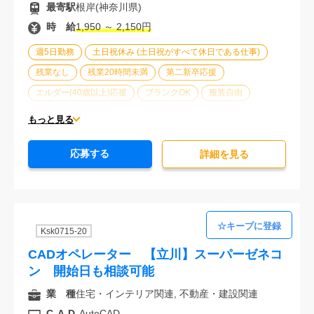
最寄駅
根岸(神奈川県)
時 給
1,950 ～ 2,150円
週5日勤務
土日祝休み (土日祝がすべて休日である仕事)
残業なし
残業20時間未満
第二新卒応援
エルダー(40歳以上)応援
ブランクOK
服装自由
駅から徒歩5分以内
オフィスが禁煙
20代活躍中
もっと見る
30代活躍中
派遣スタッフ活躍中
経験必須
応募する
詳細を⾒る
Ksk0715-20
CADオペレーター 【立川】スーパーゼネコ
ン 開始日も相談可能
業 種
住宅・インテリア関連, 不動産・建設関連
CAD
AutoCAD