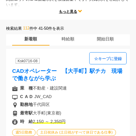
います。
会社案内
テレワークや時短勤務、残業なしなどの人気な働き方だけではなく、
もっと見る
勤務地、CADの種類、様々な求人条件の中からあなたにぴったりのお
仕事をご紹介します。
お電話でのお問い合わせ
112
検索結果
件中 41-50件を表示
新着順
時給順
開始日順
0120-630-660
0120-057-727
東 京
大 阪
0120-960-379
0120-978-186
名古屋
横 浜
Ksk0716-08
電話受付：平日 9:15～19:00
CADオペレーター 【大手町】駅チカ 現場
で働きながら学ぶ
業 種
不動産・建設関連
CAD
JW_CAD
勤務地
千代田区
最寄駅
大手町(東京都)
時 給
2,150 ～ 2,350円
週5日勤務
土日祝休み (土日祝がすべて休日である仕事)