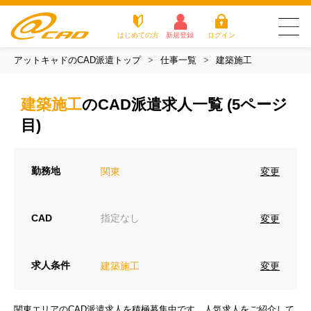
はじめての方
新規登録
ログイン
アットキャドのCAD派遣トップ
仕事一覧
建築施工
友だち追加で
登録して求人を
アットキャドが選
派遣がは
お仕
お役立
よく
最新の求人を確認
チェック
ばれる3つの理由
じめての
事を
ちコラ
ある
建築施工
のCAD派遣求人一覧 (5ページ
方
探す
ム
質問
アットキャドが選ばれる3つの理由
目)
派遣がはじめての方
勤務地
変更
関東
お仕事を探す
CAD
指定なし
変更
お役立ちコラム
よくある質問
求人条件
変更
建築施工
転職をご希望の方
企業のご担当者様
関東エリアのCAD派遣求人を積極募集中です。人気求人をご紹介して