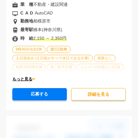
業 種
不動産・建設関連
CAD
AutoCAD
勤務地
相模原市
最寄駅
橋本(神奈川県)
時 給
2,150 ～ 2,350円
9時30分出社OK
週5日勤務
土日祝休み (土日祝がすべて休日である仕事)
残業なし
残業20時間未満
第二新卒応援
エルダー(40歳以上)応援
ブランクOK
服装自由
大手企業
車通勤可能
もっと見る
オフィスが禁煙
20代活躍中
30代活躍中
応募する
派遣スタッフ活躍中
経験必須
詳細を⾒る
Dbk1106-03