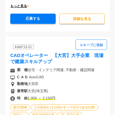
駅から徒歩5分以内
オフィスが禁煙
20代活躍中
もっと見る
30代活躍中
派遣スタッフ活躍中
経験必須
応募する
詳細を⾒る
Ksk0713-21
CADオペレーター 【大宮】大手企業 現場
で建築スキルアップ
業 種
住宅・インテリア関連, 不動産・建設関連
CAD
AutoCAD
勤務地
大宮区
最寄駅
大宮(埼玉県)
時 給
1,950 ～ 2,150円
週5日勤務
土日祝休み (土日祝がすべて休日である仕事)
残業なし
残業20時間未満
第二新卒応援