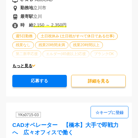
勤務地
立川市
最寄駅
立川
時 給
2,150 ～ 2,350円
週5日勤務
土日祝休み (土日祝がすべて休日である仕事)
残業なし
残業20時間未満
残業20時間以上
第二新卒応援
エルダー(40歳以上)応援
ブランクOK
制服あり
大手企業
車通勤可能
オフィスが禁煙
もっと見る
20代活躍中
30代活躍中
経験必須
応募する
詳細を⾒る
YKs0715-03
CADオペレーター 【橋本】大手で即戦力
へ 広々オフィスで働く