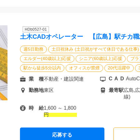
HDb0527-01
土木CADオペレーター 【広島】駅チカ
週5日勤務
土日祝休み (土日祝がすべて休日である仕事)
エルダー(40歳以上)応援
シニア(60歳以上)応援
ブラ
駅から徒歩5分以内
オフィスが禁煙
20代活躍中
CAD
Auto
業 種
不動産・建設関連
勤務地
東区
最寄駅
広島,
線)
時 給
1,600 ～ 1,800
円
応募する