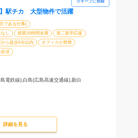
島】駅チカ 大型物件で活躍
日である仕事)
業なし
残業20時間未満
第二新卒応援
駅から徒歩5分以内
オフィスが禁煙
験必須
広島電鉄線),白島(広島高速交通線),新白
詳細を⾒る