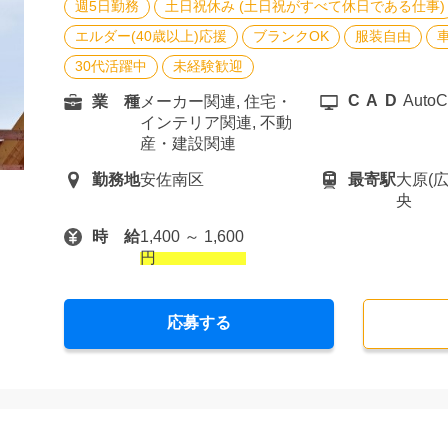
週5日勤務
土日祝休み (土日祝がすべて休日である仕事)
エルダー(40歳以上)応援
ブランクOK
服装自由
30代活躍中
未経験歓迎
CAD
Auto
業 種
メーカー関連, 住宅・
インテリア関連, 不動
産・建設関連
勤務地
安佐南区
最寄駅
大原(広
央
時 給
1,400 ～ 1,600
円
応募する