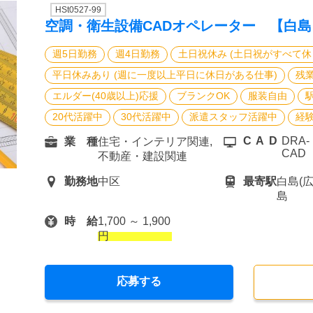
HSt0527-99
空調・衛生設備CADオペレーター 【白
週5日勤務
週4日勤務
土日祝休み (土日祝がすべて休
平日休みあり (週に一度以上平日に休日がある仕事)
残
エルダー(40歳以上)応援
ブランクOK
服装自由
20代活躍中
30代活躍中
派遣スタッフ活躍中
経
CAD
DRA-
業 種
住宅・インテリア関連,
CAD
不動産・建設関連
勤務地
中区
最寄駅
白島(
島
時 給
1,700 ～ 1,900
円
応募する