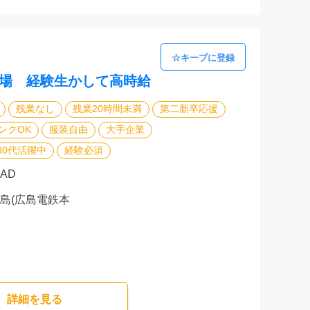
職場 経験生かして高時給
残業なし
残業20時間未満
第二新卒応援
ンクOK
服装自由
大手企業
30代活躍中
経験必須
CAD
広島(広島電鉄本
詳細を⾒る