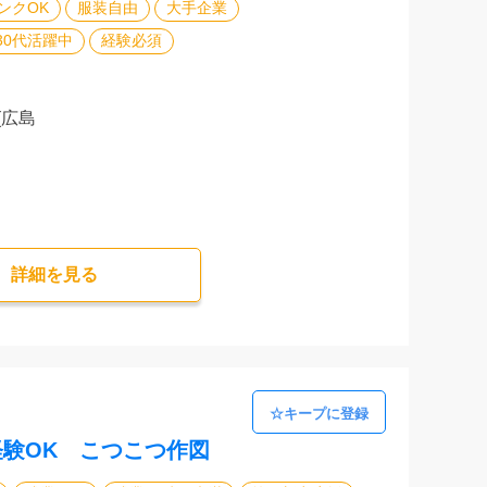
ンクOK
服装自由
大手企業
30代活躍中
経験必須
(広島
詳細を⾒る
経験OK こつこつ作図