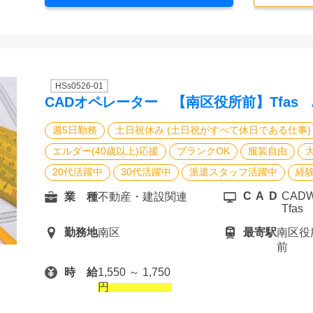
HSs0526-01
CADオペレーター 【南区役所前】Tfas
週5日勤務
土日祝休み (土日祝がすべて休日である仕事)
エルダー(40歳以上)応援
ブランクOK
服装自由
20代活躍中
30代活躍中
派遣スタッフ活躍中
経
CAD
CADWe
業 種
不動産・建設関連
Tfas
勤務地
南区
最寄駅
南区役
前
時 給
1,550 ～ 1,750
円