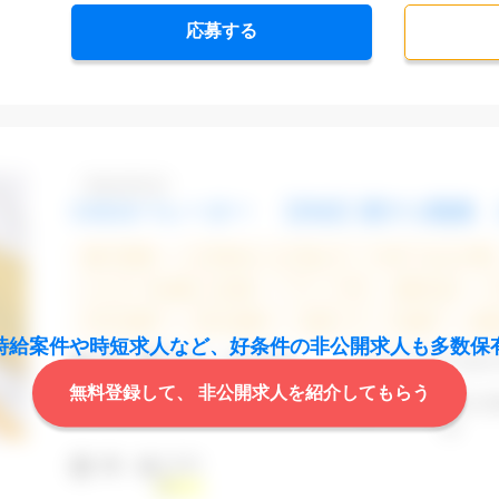
応募する
Dbk1106-03
CADオペレーター 【渋谷】駅チカ勤務 
週5日勤務
土日祝休み (土日祝がすべて休日である仕事)
エルダー(40歳以上)応援
ブランクOK
服装自由
20代活躍中
30代活躍中
派遣スタッフ活躍中
経
時給案件や時短求人など、
好条件の非公開求人も多数保
CAD
Auto
業 種
不動産・建設関連
無料登録して、
非公開求人を紹介してもらう
勤務地
渋谷区
最寄駅
渋谷,
道
2,000
時 給
円