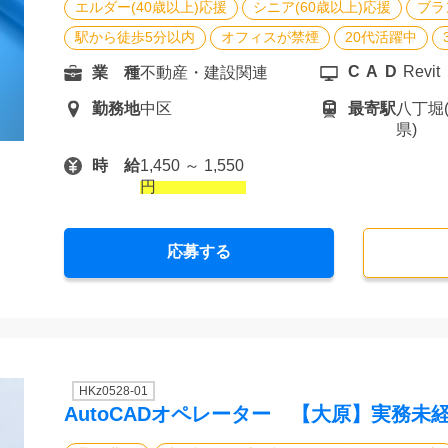
エルダー(40歳以上)応援
シニア(60歳以上)応援
ブラ
駅から徒歩5分以内
オフィスが禁煙
20代活躍中
CAD
Revit
業 種
不動産・建設関連
勤務地
中区
最寄駅
八丁堀
県)
時 給
1,450 ～ 1,550
円
応募する
HKz0528-01
AutoCADオペレーター 【大原】実務未