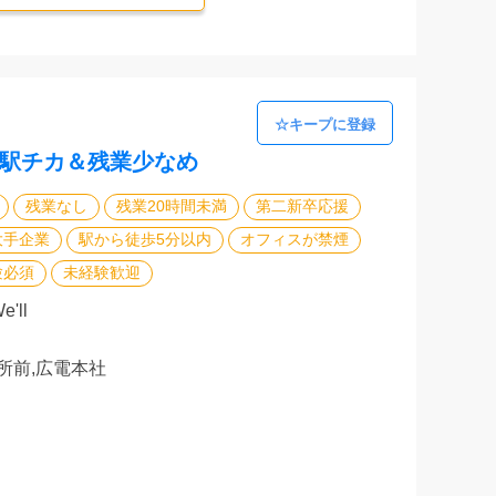
 駅チカ＆残業少なめ
残業なし
残業20時間未満
第二新卒応援
大手企業
駅から徒歩5分以内
オフィスが禁煙
験必須
未経験歓迎
'll
所前,広電本社