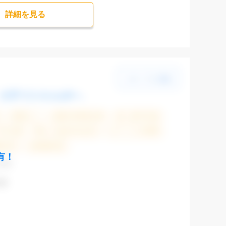
詳細を⾒る
大手でスキルUPへ
残業なし
残業20時間未満
第二新卒応援
大手企業
駅から徒歩5分以内
オフィスが禁煙
験必須
未経験歓迎
有！
CAD
表参