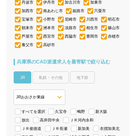
丹波市
伊丹市
加古川市
加東市
加西市
南あわじ市
姫路市
宍粟市
宝塚市
小野市
尼崎市
川西市
明石市
朝来市
洲本市
淡路市
相生市
篠山市
芦屋市
西宮市
西脇市
豊岡市
赤穂市
養父市
高砂市
兵庫県のCAD派遣求人を最寄駅で絞り込む
JR
私鉄・その他
地下鉄
すべてを選択
久宝寺
鴫野
新大阪
放出
高井田中央
ＪＲ河内永和
ＪＲ俊徳道
ＪＲ長瀬
新加美
衣摺加美北