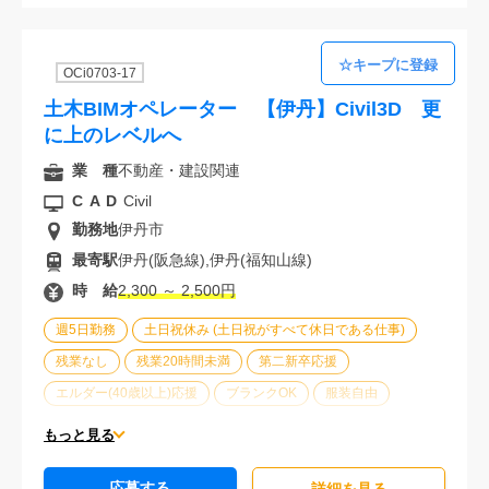
OCi0703-17
土木BIMオペレーター 【伊丹】Civil3D 更
に上のレベルへ
業 種
不動産・建設関連
CAD
Civil
勤務地
伊丹市
最寄駅
伊丹(阪急線),伊丹(福知山線)
時 給
2,300 ～ 2,500円
週5日勤務
土日祝休み (土日祝がすべて休日である仕事)
残業なし
残業20時間未満
第二新卒応援
エルダー(40歳以上)応援
ブランクOK
服装自由
車通勤可能
オフィスが禁煙
20代活躍中
30代活躍中
もっと見る
派遣スタッフ活躍中
経験必須
応募する