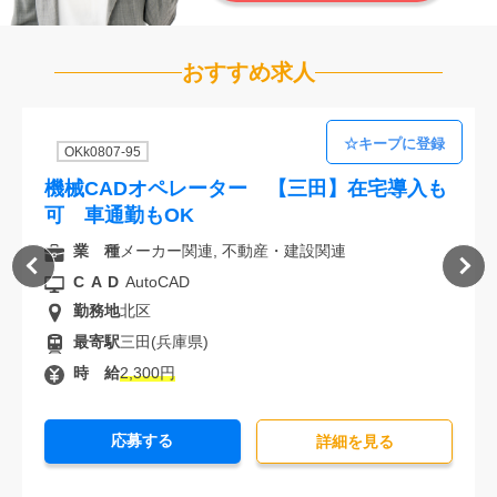
おすすめ求人
OKk0807-95
機械CADオペレーター 【三田】在宅導入も
可 車通勤もOK
業 種
メーカー関連, 不動産・建設関連
CAD
AutoCAD
勤務地
北区
最寄駅
三田(兵庫県)
時 給
2,300円
応募する
詳細を⾒る