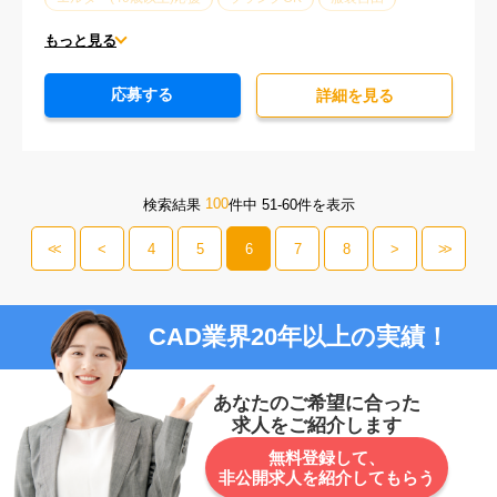
オフィスが禁煙
20代活躍中
30代活躍中
もっと見る
派遣スタッフ活躍中
経験必須
未経験歓迎
応募する
詳細を⾒る
100
検索結果
件中 51-60件を表示
<<
<
4
5
6
7
8
>
>>
CAD業界20年以上の実績！
あなたのご希望に合った
求人をご紹介します
無料登録して、
非公開求人を紹介してもらう