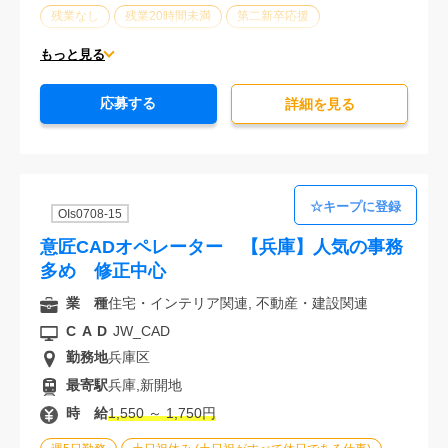
残業なし
残業20時間未満
第二新卒応援
エルダー(40歳以上)応援
ブランクOK
服装自由
もっと見る
大手企業
駅から徒歩5分以内
オフィスが禁煙
応募する
20代活躍中
30代活躍中
経験必須
詳細を⾒る
OIs0708-15
意匠CADオペレーター 【兵庫】人気の事務
多め 修正中心
業 種
住宅・インテリア関連, 不動産・建設関連
CAD
JW_CAD
勤務地
兵庫区
最寄駅
兵庫,新開地
時 給
1,550 ～ 1,750円