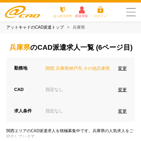
はじめての方
新規登録
ログイン
アットキャドのCAD派遣トップ
兵庫県
友だち追加で
登録して求人を
アットキャドが選
派遣がは
お仕
お役立
よく
最新の求人を確認
チェック
ばれる3つの理由
じめての
事を
ちコラ
ある
兵庫県
のCAD派遣求人一覧 (6ページ目)
方
探す
ム
質問
アットキャドが選ばれる3つの理由
勤務地
変更
関西,兵庫県神戸市,その他兵庫県
派遣がはじめての方
お仕事を探す
CAD
指定なし
変更
お役立ちコラム
求人条件
指定なし
変更
よくある質問
転職をご希望の方
関西エリアのCAD派遣求人を積極募集中です。兵庫県の人気求人をご
企業のご担当者様
紹介しています。