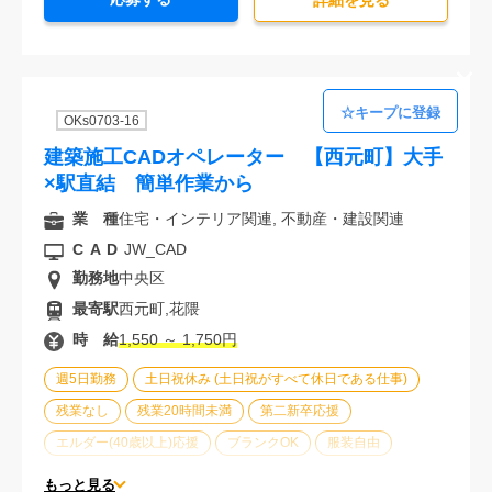
詳細を⾒る
OKs0703-16
建築施工CADオペレーター 【西元町】大手
×駅直結 簡単作業から
業 種
住宅・インテリア関連, 不動産・建設関連
CAD
JW_CAD
勤務地
中央区
最寄駅
西元町,花隈
時 給
1,550 ～ 1,750円
週5日勤務
土日祝休み (土日祝がすべて休日である仕事)
残業なし
残業20時間未満
第二新卒応援
エルダー(40歳以上)応援
ブランクOK
服装自由
大手企業
駅から徒歩5分以内
オフィスが禁煙
もっと見る