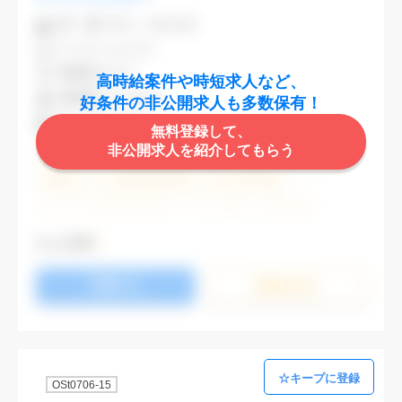
業 種
不動産・建設関連
CAD
AutoCAD
勤務地
渋谷区
高時給案件や時短求人など、
最寄駅
渋谷,表参道
好条件の非公開求人も多数保有！
時 給
2,000円
無料登録して、
非公開求人を紹介してもらう
週5日勤務
土日祝休み (土日祝がすべて休日である仕事)
残業なし
残業20時間未満
第二新卒応援
エルダー(40歳以上)応援
ブランクOK
服装自由
大手企業
駅から徒歩5分以内
オフィスが禁煙
もっと見る
20代活躍中
30代活躍中
派遣スタッフ活躍中
応募する
経験必須
未経験歓迎
詳細を⾒る
OSt0706-15