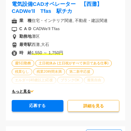
電気設備CADオペレーター 【西灘】
CADWe'll Tfas 駅チカ
業 種
住宅・インテリア関連, 不動産・建設関連
CAD
CADWe'll Tfas
勤務地
灘区
最寄駅
西灘,大石
時 給
1,550 ～ 1,750円
週5日勤務
土日祝休み (土日祝がすべて休日である仕事)
残業なし
残業20時間未満
第二新卒応援
エルダー(40歳以上)応援
ブランクOK
服装自由
駅から徒歩5分以内
オフィスが禁煙
20代活躍中
もっと見る
30代活躍中
派遣スタッフ活躍中
経験必須
応募する
詳細を⾒る