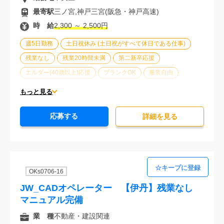
最寄駅
三ノ宮,神戸三宮(阪急・神戸高速)
時 給
2,300 ～ 2,500円
週5日勤務
土日祝休み (土日祝がすべて休日である仕事)
残業なし
残業20時間未満
第二新卒応援
エルダー(40歳以上)応援
ブランクOK
服装自由
大手企業
駅から徒歩5分以内
オフィスが禁煙
もっと見る
20代活躍中
30代活躍中
派遣スタッフ活躍中
応募する
経験必須
詳細を⾒る
OKs0706-16
JW_CADオペレーター 【伊丹】残業なし
マニュアル完備
業 種
不動産・建設関連