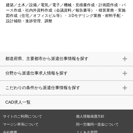
建築／土木／設備／電気／電子／機械・見積書作成・計画図作成・パ
ース作成・社内外資料作成（会議資料／報告書等）・積算業務・実施
図作成（住宅／オフィスビル等）・３Dモデリング業務・材料手配・
設計補助・進捗管理、調整
都道府県、主要都市から派遣仕事情報を探す
北海道
青森県
岩手県
宮城県
秋田県
山形県
福島県
茨城県
分野から派遣仕事求⼈情報を探す
栃木県
群馬県
埼玉県
千葉県
東京都
神奈川県
新潟県
富山
意匠設計（建築）
内装（建築）
レイアウト
住宅
構造設計（建
県
石川県
福井県
山梨県
長野県
岐阜県
静岡県
愛知県
三
こだわりの条件から派遣仕事情報を探す
築）
電気設備
空調設備・衛生設備
通信設備
建築施工
仮設
重県
滋賀県
京都府
大阪府
兵庫県
奈良県
和歌山県
鳥取県
テレワーク
9時30分出社OK
10時以降出社OK
16時前退社OK
週5
建材
土木
プラント
機械
島根県
岡山県
広島県
山口県
徳島県
香川県
愛媛県
高知県
CAD求人一覧
日勤務
週4日勤務
土日祝休み (土日祝がすべて休日である仕事)
平
福岡県
佐賀県
長崎県
熊本県
大分県
宮崎県
鹿児島県
沖縄
日休みあり (週に一度以上平日に休日がある仕事)
残業なし
残業20
県
サイトのご利用について
個人情報保護方針
時間未満
残業20時間以上
第二新卒応援
エルダー(40歳以上)応援
札幌市
仙台市
川崎市
横浜市
相模原市
千葉市
さいたま市
マージン率等について
同一労働同一賃金について
シニア(60歳以上)応援
ブランクOK
服装自由
制服あり
大手企
新潟市
名古屋市
静岡市
浜松市
大阪市
堺市
京都市
神戸市
会社概要
よくある質問