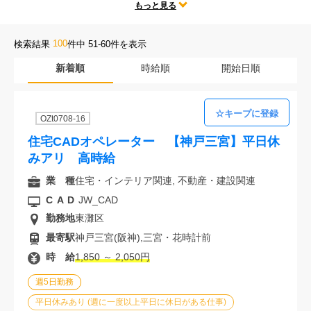
テレワークや時短勤務、残業なしなどの人気な働き方だけではなく、
もっと見る
会社案内
勤務地、CADの種類、様々な求人条件の中からあなたにぴったりのお
仕事をご紹介します。
100
検索結果
件中 51-60件を表示
お電話でのお問い合わせ
新着順
時給順
開始日順
0120-630-660
0120-057-727
東 京
大 阪
OZt0708-16
0120-960-379
0120-978-186
名古屋
横 浜
住宅CADオペレーター 【神戸三宮】平日休
電話受付：平日 9:15～19:00
みアリ 高時給
業 種
住宅・インテリア関連, 不動産・建設関連
CAD
JW_CAD
勤務地
東灘区
最寄駅
神戸三宮(阪神),三宮・花時計前
時 給
1,850 ～ 2,050円
週5日勤務
平日休みあり (週に一度以上平日に休日がある仕事)