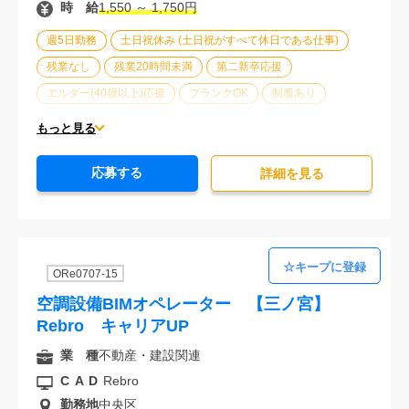
時 給
1,550 ～ 1,750円
週5日勤務
土日祝休み (土日祝がすべて休日である仕事)
残業なし
残業20時間未満
第二新卒応援
エルダー(40歳以上)応援
ブランクOK
制服あり
車通勤可能
オフィスが禁煙
20代活躍中
30代活躍中
もっと見る
経験必須
応募する
詳細を⾒る
ORe0707-15
空調設備BIMオペレーター 【三ノ宮】
Rebro キャリアUP
業 種
不動産・建設関連
CAD
Rebro
勤務地
中央区