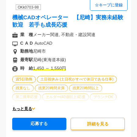
OKk0703-98
機械CADオペレーター 【尼崎】実務未経験
歓迎 若手も成長応援
業 種
メーカー関連, 不動産・建設関連
CAD
AutoCAD
勤務地
尼崎市
最寄駅
尼崎(東海道本線)
時 給
1,450 ～ 1,550円
週5日勤務
土日祝休み (土日祝がすべて休日である仕事)
残業なし
残業20時間未満
残業20時間以上
第二新卒応援
エルダー(40歳以上)応援
ブランクOK
服装自由
オフィスが禁煙
20代活躍中
30代活躍中
もっと見る
派遣スタッフ活躍中
未経験歓迎
応募する
詳細を⾒る