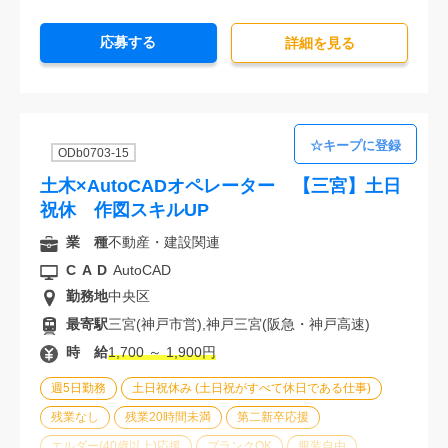
20代活躍中
30代活躍中
経験必須
応募する
詳細を⾒る
ODb0703-15
土木×AutoCADオペレーター 【三宮】土日
祝休 作図スキルUP
業 種
不動産・建設関連
CAD
AutoCAD
勤務地
中央区
最寄駅
三宮(神戸市営),神戸三宮(阪急・神戸高速)
時 給
1,700 ～ 1,900円
週5日勤務
土日祝休み (土日祝がすべて休日である仕事)
残業なし
残業20時間未満
第二新卒応援
エルダー(40歳以上)応援
ブランクOK
服装自由