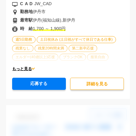
CAD
JW_CAD
勤務地
伊丹市
最寄駅
伊丹(福知山線),新伊丹
時 給
1,700 ～ 1,900円
週5日勤務
土日祝休み (土日祝がすべて休日である仕事)
残業なし
残業20時間未満
第二新卒応援
エルダー(40歳以上)応援
ブランクOK
服装自由
駅から徒歩5分以内
車通勤可能
オフィスが禁煙
もっと見る
20代活躍中
30代活躍中
派遣スタッフ活躍中
応募する
経験必須
未経験歓迎
詳細を⾒る
Dbk1106-03
CADオペレーター 【渋谷】駅チカ勤務 大
手でスキルUPへ