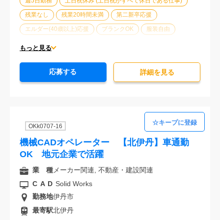
週5日勤務
土日祝休み (土日祝がすべて休日である仕事)
残業なし
残業20時間未満
第二新卒応援
エルダー(40歳以上)応援
ブランクOK
服装自由
制服あり
オフィスが禁煙
20代活躍中
30代活躍中
もっと見る
経験必須
応募する
詳細を⾒る
OKk0707-16
機械CADオペレーター 【北伊丹】車通勤
OK 地元企業で活躍
業 種
メーカー関連, 不動産・建設関連
CAD
Solid Works
勤務地
伊丹市
最寄駅
北伊丹