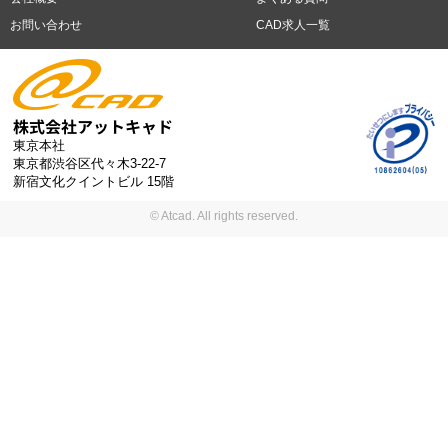
業
駅から徒歩5分以内
車通勤可能
オフィスが禁煙
20代活躍中
岡山市
広島市
福岡市
北九州市
お問い合わせ
CAD求人一覧
30代活躍中
派遣スタッフ活躍中
紹介予定派遣
経験必須
未経
験歓迎
大量募集
東京本社
東京都渋谷区代々木3-22-7
新宿文化クイントビル 15階
© Atcad. All rights reserved.