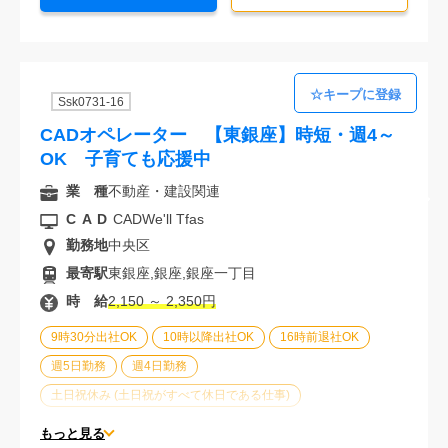
オフィスが禁煙
20代活躍中
30代活躍中
派遣スタッフ活躍中
経験必須
未経験歓迎
Ssk0731-16
CADオペレーター 【東銀座】時短・週4～
OK 子育ても応援中
業 種
不動産・建設関連
CAD
CADWe'll Tfas
勤務地
中央区
最寄駅
東銀座,銀座,銀座一丁目
時 給
2,150 ～ 2,350円
9時30分出社OK
10時以降出社OK
16時前退社OK
週5日勤務
週4日勤務
土日祝休み (土日祝がすべて休日である仕事)
平日休みあり (週に一度以上平日に休日がある仕事)
もっと見る