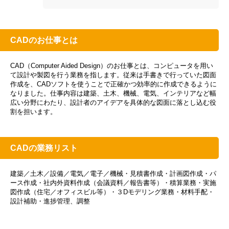
CADのお仕事とは
CAD（Computer Aided Design）のお仕事とは、コンピュータを用い
て設計や製図を行う業務を指します。従来は手書きで行っていた図面
作成を、CADソフトを使うことで正確かつ効率的に作成できるように
なりました。仕事内容は建築、土木、機械、電気、インテリアなど幅
広い分野にわたり、設計者のアイデアを具体的な図面に落とし込む役
割を担います。
CADの業務リスト
建築／土木／設備／電気／電子／機械・見積書作成・計画図作成・パ
ース作成・社内外資料作成（会議資料／報告書等）・積算業務・実施
図作成（住宅／オフィスビル等）・３Dモデリング業務・材料手配・
設計補助・進捗管理、調整