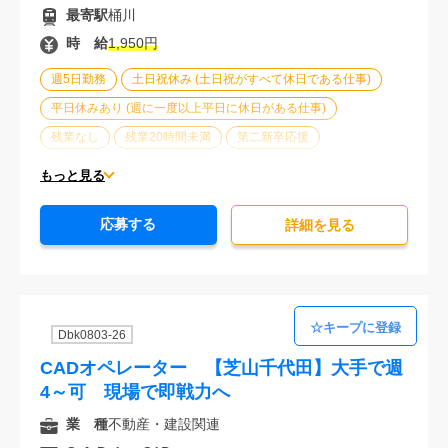
最寄駅
桶川
時 給
1,950円
週5日勤務
土日祝休み (土日祝がすべて休日である仕事)
平日休みあり (週に一度以上平日に休日がある仕事)
残業なし
残業20時間未満
第二新卒応援
エルダー(40歳以上)応援
ブランクOK
服装自由
もっと見る
大手企業
車通勤可能
オフィスが禁煙
20代活躍中
応募する
30代活躍中
派遣スタッフ活躍中
経験必須
詳細を⾒る
未経験歓迎
Dbk0803-26
CADオペレーター 【芝山千代田】大手で週
4～可 現場で即戦力へ
業 種
不動産・建設関連