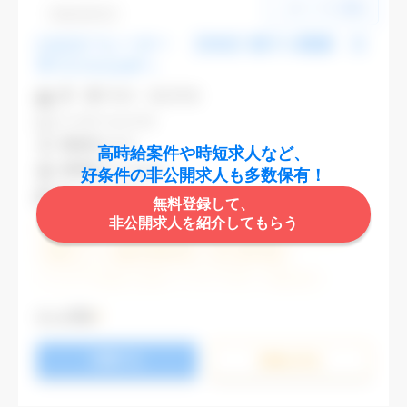
Dbk1106-03
CADオペレーター 【渋谷】駅チカ勤務 大
手でスキルUPへ
業 種
不動産・建設関連
CAD
AutoCAD
勤務地
渋谷区
高時給案件や時短求人など、
最寄駅
渋谷,表参道
好条件の非公開求人も多数保有！
時 給
2,000円
無料登録して、
非公開求人を紹介してもらう
週5日勤務
土日祝休み (土日祝がすべて休日である仕事)
残業なし
残業20時間未満
第二新卒応援
エルダー(40歳以上)応援
ブランクOK
服装自由
大手企業
駅から徒歩5分以内
オフィスが禁煙
もっと見る
20代活躍中
30代活躍中
派遣スタッフ活躍中
応募する
経験必須
未経験歓迎
詳細を⾒る