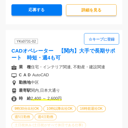
残業なし
残業20時間未満
第二新卒応援
応募する
エルダー(40歳以上)応援
ブランクOK
詳細を⾒る
服装自由
駅から徒歩5分以内
オフィスが禁煙
20代活躍中
30代活躍中
派遣スタッフ活躍中
経験必須
未経験歓迎
YKs0731-02
CADオペレーター 【関内】大手で長期サポ
ート 時短・週4も可
業 種
住宅・インテリア関連, 不動産・建設関連
CAD
AutoCAD
勤務地
中区
最寄駅
関内,日本大通り
時 給
2,400 ～ 2,600円
9時30分出社OK
10時以降出社OK
16時前退社OK
週5日勤務
週4日勤務
土日祝休み (土日祝がすべて休日である仕事)