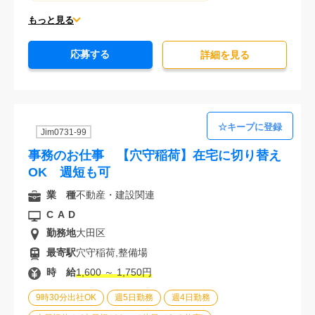
平日休みあり (週に一度以上平日に休日がある仕事)
もっと見る
残業なし
残業20時間未満
第二新卒応援
応募する
エルダー(40歳以上)応援
ブランクOK
詳細を⾒る
服装自由
大手企業
駅から徒歩5分以内
オフィスが禁煙
20代活躍中
30代活躍中
経験必須
Jim0731-99
事務のお仕事 【穴守稲荷】在宅に切り替え
OK 週短も可
業 種
不動産・建設関連
CAD
勤務地
大田区
最寄駅
穴守稲荷,整備場
時 給
1,600 ～ 1,750円
9時30分出社OK
週5日勤務
週4日勤務