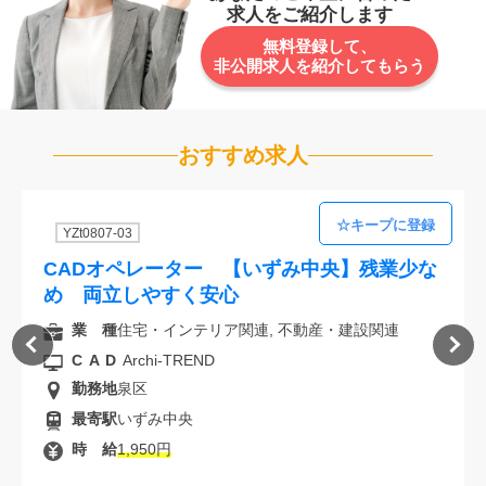
求人をご紹介します
無料登録して、
非公開求人を紹介してもらう
おすすめ求人
YZt0807-03
CADオペレーター 【いずみ中央】残業少な
め 両立しやすく安心
業 種
住宅・インテリア関連, 不動産・建設関連
CAD
Archi-TREND
勤務地
泉区
最寄駅
いずみ中央
時 給
1,950円