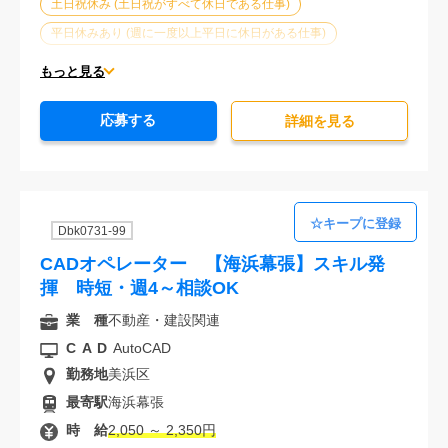
土日祝休み (土日祝がすべて休日である仕事)
平日休みあり (週に一度以上平日に休日がある仕事)
残業なし
残業20時間未満
第二新卒応援
もっと見る
エルダー(40歳以上)応援
ブランクOK
服装自由
応募する
大手企業
駅から徒歩5分以内
オフィスが禁煙
詳細を⾒る
20代活躍中
30代活躍中
派遣スタッフ活躍中
経験必須
Dbk0731-99
CADオペレーター 【海浜幕張】スキル発
揮 時短・週4～相談OK
業 種
不動産・建設関連
CAD
AutoCAD
勤務地
美浜区
最寄駅
海浜幕張
時 給
2,050 ～ 2,350円