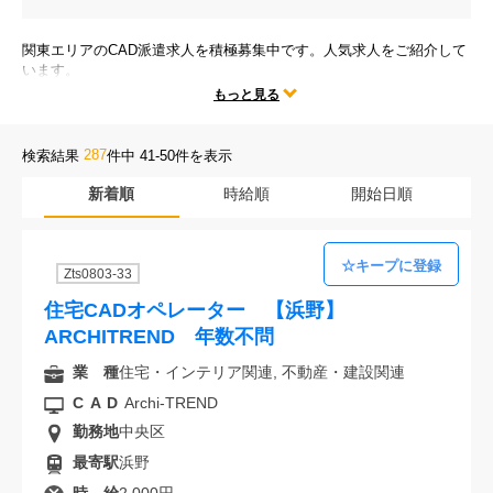
会社案内
関東エリアのCAD派遣求人を積極募集中です。人気求人をご紹介して
います。
お電話でのお問い合わせ
テレワークや時短勤務、残業なしなどの人気な働き方だけではなく、
もっと見る
勤務地、CADの種類、様々な求人条件の中からあなたにぴったりのお
仕事をご紹介します。
0120-630-660
0120-057-727
東 京
大 阪
287
検索結果
件中 41-50件を表示
0120-960-379
0120-978-186
名古屋
横 浜
新着順
時給順
開始日順
電話受付：平日 9:15～19:00
Zts0803-33
住宅CADオペレーター 【浜野】
ARCHITREND 年数不問
業 種
住宅・インテリア関連, 不動産・建設関連
CAD
Archi-TREND
勤務地
中央区
最寄駅
浜野