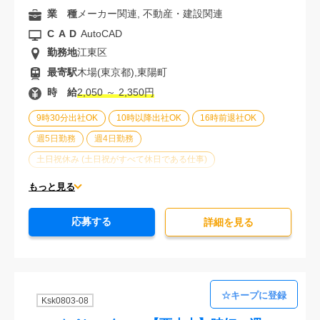
業 種
メーカー関連, 不動産・建設関連
CAD
AutoCAD
勤務地
江東区
最寄駅
木場(東京都),東陽町
時 給
2,050 ～ 2,350円
9時30分出社OK
10時以降出社OK
16時前退社OK
週5日勤務
週4日勤務
土日祝休み (土日祝がすべて休日である仕事)
平日休みあり (週に一度以上平日に休日がある仕事)
もっと見る
残業なし
残業20時間未満
第二新卒応援
応募する
エルダー(40歳以上)応援
ブランクOK
詳細を⾒る
服装自由
駅から徒歩5分以内
オフィスが禁煙
20代活躍中
30代活躍中
派遣スタッフ活躍中
経験必須
未経験歓迎
Ksk0803-08