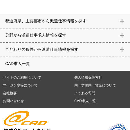
都道府県、主要都市から派遣仕事情報を探す
北海道
青森県
岩手県
宮城県
秋田県
山形県
福島県
茨城県
分野から派遣仕事求⼈情報を探す
栃木県
群馬県
埼玉県
千葉県
東京都
神奈川県
新潟県
富山
意匠設計（建築）
内装（建築）
レイアウト
住宅
構造設計（建
県
石川県
福井県
山梨県
長野県
岐阜県
静岡県
愛知県
三
こだわりの条件から派遣仕事情報を探す
築）
電気設備
空調設備・衛生設備
通信設備
建築施工
仮設
重県
滋賀県
京都府
大阪府
兵庫県
奈良県
和歌山県
鳥取県
テレワーク
9時30分出社OK
10時以降出社OK
16時前退社OK
週5
建材
土木
プラント
機械
島根県
岡山県
広島県
山口県
徳島県
香川県
愛媛県
高知県
CAD求人一覧
日勤務
週4日勤務
土日祝休み (土日祝がすべて休日である仕事)
平
福岡県
佐賀県
長崎県
熊本県
大分県
宮崎県
鹿児島県
沖縄
日休みあり (週に一度以上平日に休日がある仕事)
残業なし
残業20
県
サイトのご利用について
個人情報保護方針
時間未満
残業20時間以上
第二新卒応援
エルダー(40歳以上)応援
札幌市
仙台市
川崎市
横浜市
相模原市
千葉市
さいたま市
マージン率等について
同一労働同一賃金について
シニア(60歳以上)応援
ブランクOK
服装自由
制服あり
大手企
新潟市
名古屋市
静岡市
浜松市
大阪市
堺市
京都市
神戸市
会社概要
よくある質問
業
駅から徒歩5分以内
車通勤可能
オフィスが禁煙
20代活躍中
岡山市
広島市
福岡市
北九州市
お問い合わせ
CAD求人一覧
30代活躍中
派遣スタッフ活躍中
紹介予定派遣
経験必須
未経
験歓迎
大量募集