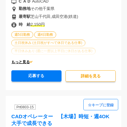
CAD
AutoCAD
勤務地
その他千葉県
最寄駅
芝山千代田,成田空港(鉄道)
時 給
2,150円
週5日勤務
週4日勤務
土日祝休み (土日祝がすべて休日である仕事)
平日休みあり (週に一度以上平日に休日がある仕事)
残業なし
残業20時間未満
第二新卒応援
もっと見る
エルダー(40歳以上)応援
ブランクOK
服装自由
応募する
大手企業
車通勤可能
オフィスが禁煙
詳細を⾒る
20代活躍中
30代活躍中
派遣スタッフ活躍中
経験必須
Prt0803-15
CADオペレーター 【木場】時短・週4OK
大手で成長できる