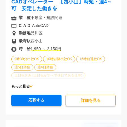
CADオペレーター 【西小山】時短・週4～
可 安定した働きを
業 種
不動産・建設関連
CAD
AutoCAD
勤務地
品川区
最寄駅
西小山
時 給
1,950 ～ 2,150円
9時30分出社OK
10時以降出社OK
16時前退社OK
週5日勤務
週4日勤務
土日祝休み (土日祝がすべて休日である仕事)
平日休みあり (週に一度以上平日に休日がある仕事)
もっと見る
残業なし
残業20時間未満
第二新卒応援
応募する
エルダー(40歳以上)応援
ブランクOK
詳細を⾒る
服装自由
オフィスが禁煙
20代活躍中
30代活躍中
派遣スタッフ活躍中
経験必須
未経験歓迎