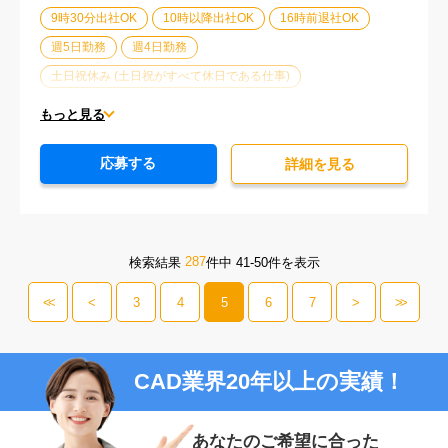
9時30分出社OK
10時以降出社OK
16時前退社OK
週5日勤務
週4日勤務
土日祝休み (土日祝がすべて休日である仕事)
平日休みあり (週に一度以上平日に休日がある仕事)
もっと見る
残業なし
残業20時間未満
第二新卒応援
応募する
エルダー(40歳以上)応援
ブランクOK
詳細を⾒る
服装自由
オフィスが禁煙
20代活躍中
30代活躍中
経験必須
287
検索結果
件中 41-50件を表示
<<
<
3
4
5
6
7
>
>>
CAD業界20年以上の実績！
あなたのご希望に合った