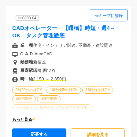
Iss0803-04
CADオペレーター 【曙橋】時短・週4～
OK タスク管理徹底
業 種
住宅・インテリア関連, 不動産・建設関連
CAD
AutoCAD
勤務地
新宿区
最寄駅
曙橋,四ツ谷
時 給
2,150 ～ 2,350円
9時30分出社OK
10時以降出社OK
16時前退社OK
週5日勤務
週4日勤務
土日祝休み (土日祝がすべて休日である仕事)
平日休みあり (週に一度以上平日に休日がある仕事)
もっと見る
残業なし
残業20時間未満
第二新卒応援
応募する
エルダー(40歳以上)応援
ブランクOK
詳細を⾒る
服装自由