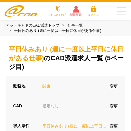
はじめての方
新規登録
ログイン
アットキャドのCAD派遣トップ
仕事一覧
友だち追加で
登録して求人を
平日休みあり (週に一度以上平日に休日がある仕事)
アットキャドが選
派遣がは
お仕
お役立
よく
最新の求人を確認
チェック
ばれる3つの理由
じめての
事を
ちコラ
ある
方
探す
ム
質問
平日休みあり (週に一度以上平日に休日
アットキャドが選ばれる3つの理由
がある仕事)
のCAD派遣求人一覧 (5ペー
派遣がはじめての方
ジ目)
お仕事を探す
勤務地
変更
関東
お役立ちコラム
CAD
指定なし
変更
よくある質問
転職をご希望の方
企業のご担当者様
求人条件
変更
平日休みあり (週に一度以上平日に休日がある仕事)