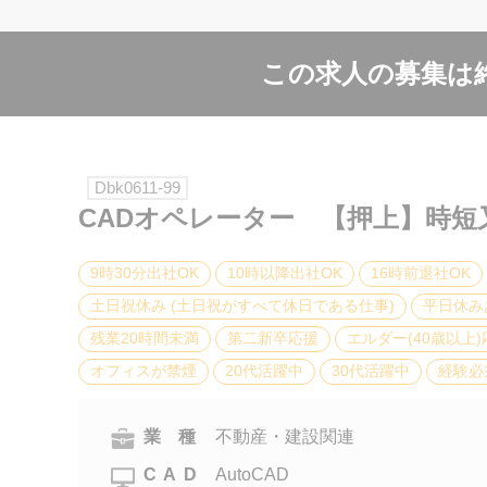
この求人の募集は
Dbk0611-99
CADオペレーター 【押上】時短
9時30分出社OK
10時以降出社OK
16時前退社OK
土日祝休み (土日祝がすべて休日である仕事)
平日休み
残業20時間未満
第二新卒応援
エルダー(40歳以上)
オフィスが禁煙
20代活躍中
30代活躍中
経験必
業 種
不動産・建設関連
CAD
AutoCAD