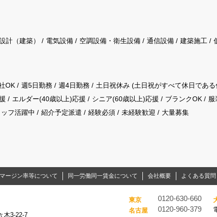
設計（建築）
電気設備
空調設備・衛生設備
通信設備
建築施工
社OK
週5日勤務
週4日勤務
土日祝休み (土日祝がすべて休日である
援
エルダー(40歳以上)応援
シニア(60歳以上)応援
ブランクOK
服
タッフ活躍中
紹介予定派遣
経験必須
未経験歓迎
大量募集
マージン率等について
同一労働同一賃金について
会社概要
よくある質問
0120-630-660
東京
0120-960-379
名古屋
3-22-7