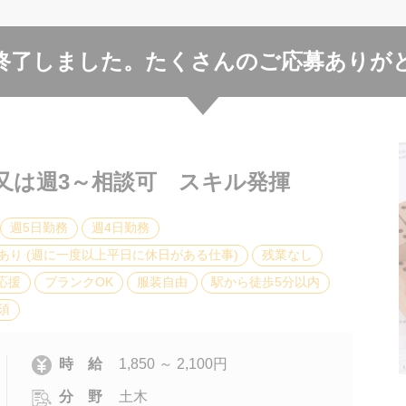
終了しました。
たくさんのご応募ありが
又は週3～相談可 スキル発揮
週5日勤務
週4日勤務
あり (週に一度以上平日に休日がある仕事)
残業なし
応援
ブランクOK
服装自由
駅から徒歩5分以内
須
時 給
1,850 ～ 2,100円
分 野
土木