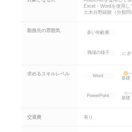
Excel・Wordを使
土木分野経験（分類問
勤務先の雰囲気
多い年齢層
職場の様子
にぎ
求めるスキルレベル
Word
基礎
PowerPoint
基礎
交通費
有り