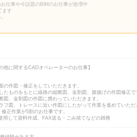
のお仕事や今話題のBIMのお仕事が急増中
ってます
い。
の他に関するCADオペレーターのお仕事】
面の作図・修正をしていただきます。
したものをもとに線路の縦断図、金割図、旗揚げの作図修正で
断図、金割図の作図に携わっていただきます。
ラフ図、トレースに近い作図にしたがって作業を進めていただ
、修正作業が5割のお仕事です。
rdを使用して資料作成、FAX送る・ごみ捨てなどの雑務
て実務経験がある方