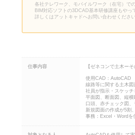
各社テレワーク、モバイルワーク（在宅）で
BIM対応ソフトの3DCAD基本研修講座もや
詳しくはアットキャドへお問い合わせくださ
仕事内容
【ゼネコンで土木ーそ
使用CAD：AutoCAD
線路等に関する土木図
社員が指示・スケッチ
平面図、断面図、縦横
口頭、赤チェック図、
新規図面の作成が5割
事務：Excel・Wo
対象となる人
AutoCADを使用し