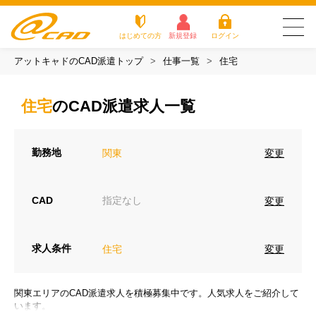
はじめての方
新規登録
ログイン
アットキャドのCAD派遣トップ
仕事一覧
住宅
友だち追加で
登録して求人を
アットキャドが選
派遣がは
お仕
お役立
よく
最新の求人を確認
チェック
ばれる3つの理由
じめての
事を
ちコラ
ある
住宅
のCAD派遣求人一覧
方
探す
ム
質問
アットキャドが選ばれる3つの理由
勤務地
変更
関東
派遣がはじめての方
お仕事を探す
CAD
指定なし
変更
お役立ちコラム
求人条件
変更
住宅
よくある質問
転職をご希望の方
関東エリアのCAD派遣求人を積極募集中です。人気求人をご紹介して
企業のご担当者様
います。