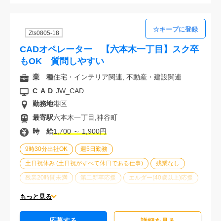
30代活躍中
派遣スタッフ活躍中
経験必須
Zts0805-18
CADオペレーター 【六本木一丁目】スク卒
もOK 質問しやすい
業 種
住宅・インテリア関連, 不動産・建設関連
CAD
JW_CAD
勤務地
港区
最寄駅
六本木一丁目,神谷町
時 給
1,700 ～ 1,900円
9時30分出社OK
週5日勤務
土日祝休み (土日祝がすべて休日である仕事)
残業なし
残業20時間未満
第二新卒応援
エルダー(40歳以上)応援
ブランクOK
服装自由
駅から徒歩5分以内
もっと見る
オフィスが禁煙
20代活躍中
30代活躍中
応募する
派遣スタッフ活躍中
未経験歓迎