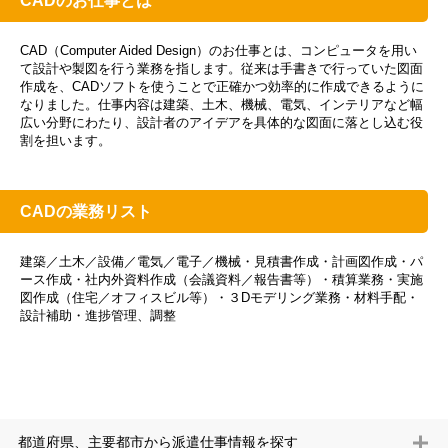
CADのお仕事とは
CAD（Computer Aided Design）のお仕事とは、コンピュータを用い
て設計や製図を行う業務を指します。従来は手書きで行っていた図面
作成を、CADソフトを使うことで正確かつ効率的に作成できるように
なりました。仕事内容は建築、土木、機械、電気、インテリアなど幅
広い分野にわたり、設計者のアイデアを具体的な図面に落とし込む役
割を担います。
CADの業務リスト
建築／土木／設備／電気／電子／機械・見積書作成・計画図作成・パ
ース作成・社内外資料作成（会議資料／報告書等）・積算業務・実施
図作成（住宅／オフィスビル等）・３Dモデリング業務・材料手配・
設計補助・進捗管理、調整
都道府県、主要都市から派遣仕事情報を探す