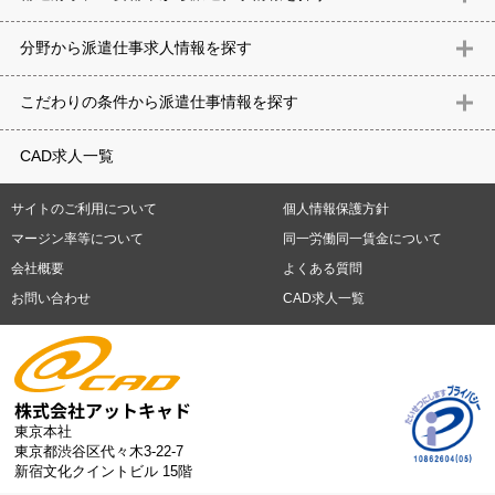
北海道
青森県
岩手県
宮城県
秋田県
山形県
福島県
茨城県
分野から派遣仕事求⼈情報を探す
栃木県
群馬県
埼玉県
千葉県
東京都
神奈川県
新潟県
富山
意匠設計（建築）
内装（建築）
レイアウト
住宅
構造設計（建
県
石川県
福井県
山梨県
長野県
岐阜県
静岡県
愛知県
三
こだわりの条件から派遣仕事情報を探す
築）
電気設備
空調設備・衛生設備
通信設備
建築施工
仮設
重県
滋賀県
京都府
大阪府
兵庫県
奈良県
和歌山県
鳥取県
テレワーク
9時30分出社OK
10時以降出社OK
16時前退社OK
週5
建材
土木
プラント
機械
島根県
岡山県
広島県
山口県
徳島県
香川県
愛媛県
高知県
CAD求人一覧
日勤務
週4日勤務
土日祝休み (土日祝がすべて休日である仕事)
平
福岡県
佐賀県
長崎県
熊本県
大分県
宮崎県
鹿児島県
沖縄
日休みあり (週に一度以上平日に休日がある仕事)
残業なし
残業20
県
サイトのご利用について
個人情報保護方針
時間未満
残業20時間以上
第二新卒応援
エルダー(40歳以上)応援
札幌市
仙台市
川崎市
横浜市
相模原市
千葉市
さいたま市
マージン率等について
同一労働同一賃金について
シニア(60歳以上)応援
ブランクOK
服装自由
制服あり
大手企
新潟市
名古屋市
静岡市
浜松市
大阪市
堺市
京都市
神戸市
会社概要
よくある質問
業
駅から徒歩5分以内
車通勤可能
オフィスが禁煙
20代活躍中
岡山市
広島市
福岡市
北九州市
お問い合わせ
CAD求人一覧
30代活躍中
派遣スタッフ活躍中
紹介予定派遣
経験必須
未経
験歓迎
大量募集
東京本社
東京都渋谷区代々木3-22-7
新宿文化クイントビル 15階