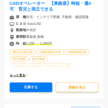
CADオペレーター 【東銀座】時短・週4
可 育児と両立できる
業 種
住宅・インテリア関連, 不動産・建設関連
CAD
AutoCAD
勤務地
中央区
最寄駅
東銀座,新橋
時 給
2,200 ～ 2,400円
9時30分出社OK
10時以降出社OK
16時前退社OK
週5日勤務
週4日勤務
土日祝休み (土日祝がすべて休日である仕事)
平日休みあり (週に一度以上平日に休日がある仕事)
もっと見る
残業なし
残業20時間未満
第二新卒応援
応募する
エルダー(40歳以上)応援
ブランクOK
詳細を⾒る
服装自由
駅から徒歩5分以内
オフィスが禁煙
20代活躍中
30代活躍中
派遣スタッフ活躍中
経験必須