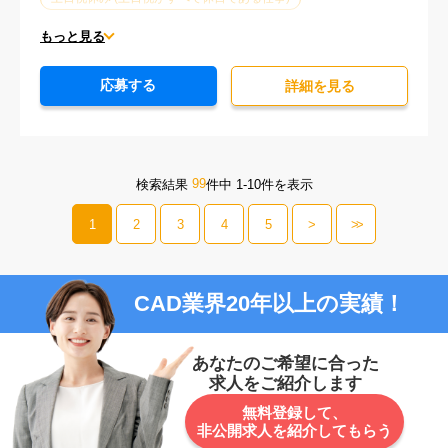
平日休みあり (週に一度以上平日に休日がある仕事)
もっと見る
残業なし
残業20時間未満
第二新卒応援
応募する
エルダー(40歳以上)応援
ブランクOK
詳細を⾒る
服装自由
大手企業
駅から徒歩5分以内
オフィスが禁煙
20代活躍中
30代活躍中
経験必須
未経験歓迎
99
検索結果
件中 1-10件を表示
1
2
3
4
5
>
>>
CAD業界20年以上の実績！
あなたのご希望に合った
求人をご紹介します
無料登録して、
非公開求人を紹介してもらう