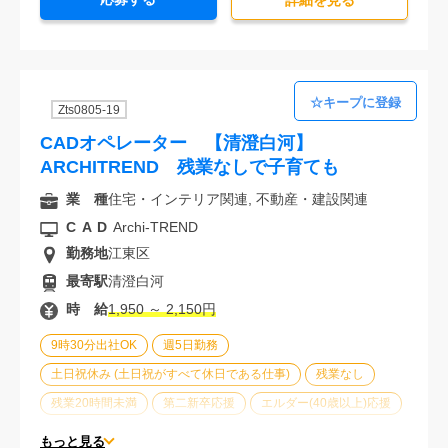
詳細を⾒る
Zts0805-19
CADオペレーター 【清澄白河】
ARCHITREND 残業なしで子育ても
業 種
住宅・インテリア関連, 不動産・建設関連
CAD
Archi-TREND
勤務地
江東区
最寄駅
清澄白河
時 給
1,950 ～ 2,150円
9時30分出社OK
週5日勤務
土日祝休み (土日祝がすべて休日である仕事)
残業なし
残業20時間未満
第二新卒応援
エルダー(40歳以上)応援
ブランクOK
服装自由
駅から徒歩5分以内
もっと見る