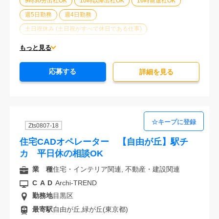
9時30分出社OK
10時以降出社OK
16時前退社OK
週5日勤務
週4日勤務
土日祝休み (土日祝がすべて休日である仕事)
平日休みあり (週に一度以上平日に休日がある仕事)
もっと見る
残業なし
残業20時間未満
第二新卒応援
応募する
エルダー(40歳以上)応援
ブランクOK
詳細を⾒る
服装自由
大手企業
オフィスが禁煙
20代活躍中
30代活躍中
派遣スタッフ活躍中
Zts0807-18
住宅CADオペレーター 【自由が丘】駅チ
カ 平日休の相談OK
業 種
住宅・インテリア関連, 不動産・建設関連
CAD
Archi-TREND
勤務地
目黒区
最寄駅
自由が丘,緑が丘(東京都)