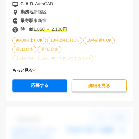
CAD
AutoCAD
勤務地
新宿区
最寄駅
東新宿
時 給
1,850 ～ 2,100円
9時30分出社OK
10時以降出社OK
16時前退社OK
週5日勤務
週4日勤務
土日祝休み (土日祝がすべて休日である仕事)
平日休みあり (週に一度以上平日に休日がある仕事)
もっと見る
残業なし
残業20時間未満
第二新卒応援
応募する
エルダー(40歳以上)応援
ブランクOK
詳細を⾒る
服装自由
大手企業
駅から徒歩5分以内
20代活躍中
30代活躍中
派遣スタッフ活躍中
Dbk1106-03
CADオペレーター 【渋谷】駅チカ勤務 大
手でスキルUPへ