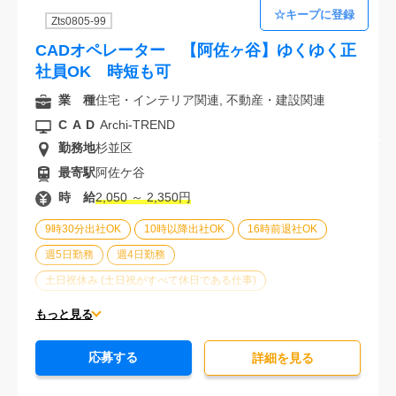
Zts0805-99
CADオペレーター 【阿佐ヶ谷】ゆくゆく正
社員OK 時短も可
業 種
住宅・インテリア関連, 不動産・建設関連
CAD
Archi-TREND
勤務地
杉並区
最寄駅
阿佐ケ谷
時 給
2,050 ～ 2,350円
9時30分出社OK
10時以降出社OK
16時前退社OK
週5日勤務
週4日勤務
土日祝休み (土日祝がすべて休日である仕事)
平日休みあり (週に一度以上平日に休日がある仕事)
もっと見る
残業なし
残業20時間未満
第二新卒応援
応募する
エルダー(40歳以上)応援
ブランクOK
詳細を⾒る
服装自由
駅から徒歩5分以内
オフィスが禁煙
20代活躍中