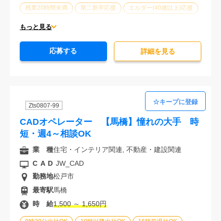
残業20時間未満
第二新卒応援
エルダー(40歳以上)応援
ブランクOK
服装自由
オフィスが禁煙
20代活躍中
もっと見る
30代活躍中
派遣スタッフ活躍中
経験必須
応募する
詳細を⾒る
Zts0807-99
CADオペレーター 【馬橋】憧れの大手 時
短・週4～相談OK
業 種
住宅・インテリア関連, 不動産・建設関連
CAD
JW_CAD
勤務地
松戸市
最寄駅
馬橋
時 給
1,500 ～ 1,650円