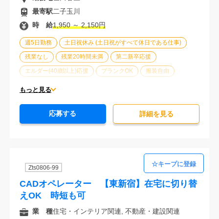
最寄駅
二子玉川
時 給
1,950 ～ 2,150円
週5日勤務
土日祝休み (土日祝がすべて休日である仕事)
残業なし
残業20時間未満
第二新卒応援
エルダー(40歳以上)応援
ブランクOK
服装自由
オフィスが禁煙
20代活躍中
30代活躍中
もっと見る
派遣スタッフ活躍中
経験必須
未経験歓迎
応募する
詳細を⾒る
Zts0806-99
CADオペレーター 【東新宿】在宅に切り替
えOK 時短も可
業 種
住宅・インテリア関連, 不動産・建設関連