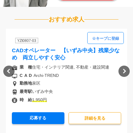
おすすめ求人
YZt0807-03
CADオペレーター 【いずみ中央】残業少な
め 両立しやすく安心
業 種
住宅・インテリア関連, 不動産・建設関連
CAD
Archi-TREND
勤務地
泉区
最寄駅
いずみ中央
時 給
1,950円
応募する
詳細を⾒る