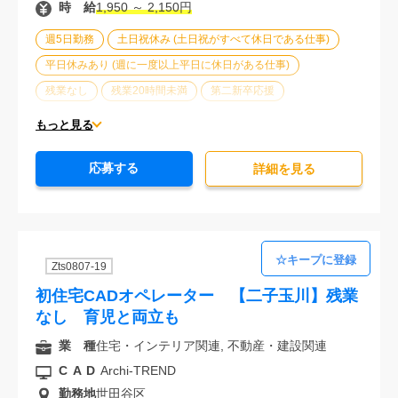
時 給
1,950 ～ 2,150円
週5日勤務
土日祝休み (土日祝がすべて休日である仕事)
平日休みあり (週に一度以上平日に休日がある仕事)
残業なし
残業20時間未満
第二新卒応援
エルダー(40歳以上)応援
ブランクOK
服装自由
もっと見る
駅から徒歩5分以内
オフィスが禁煙
20代活躍中
応募する
30代活躍中
派遣スタッフ活躍中
経験必須
詳細を⾒る
Zts0807-19
初住宅CADオペレーター 【二子玉川】残業
なし 育児と両立も
業 種
住宅・インテリア関連, 不動産・建設関連
CAD
Archi-TREND
勤務地
世田谷区