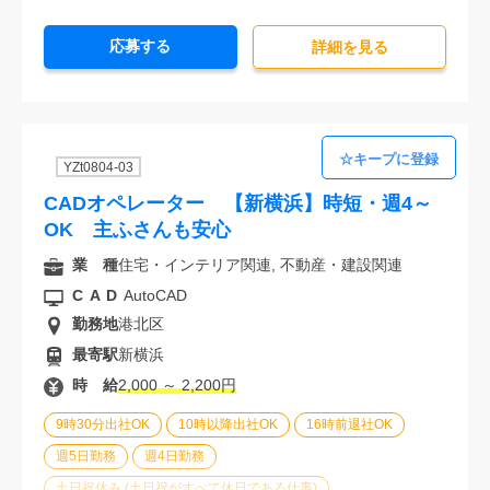
オフィスが禁煙
20代活躍中
30代活躍中
応募する
派遣スタッフ活躍中
経験必須
未経験歓迎
詳細を⾒る
YZt0804-03
CADオペレーター 【新横浜】時短・週4～
OK 主ふさんも安心
業 種
住宅・インテリア関連, 不動産・建設関連
CAD
AutoCAD
勤務地
港北区
最寄駅
新横浜
時 給
2,000 ～ 2,200円
9時30分出社OK
10時以降出社OK
16時前退社OK
週5日勤務
週4日勤務
土日祝休み (土日祝がすべて休日である仕事)