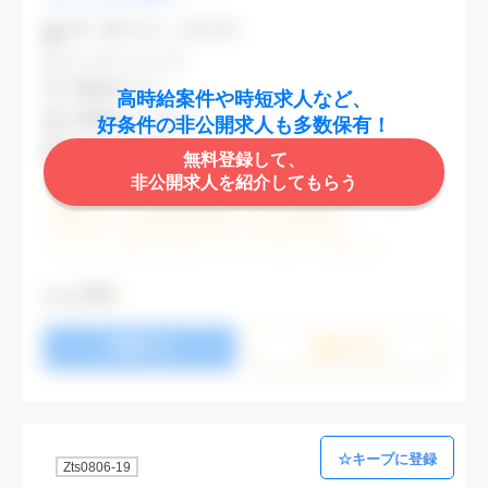
業 種
不動産・建設関連
CAD
AutoCAD
勤務地
渋谷区
高時給案件や時短求人など、
最寄駅
渋谷,表参道
好条件の非公開求人も多数保有！
時 給
2,000円
無料登録して、
非公開求人を紹介してもらう
週5日勤務
土日祝休み (土日祝がすべて休日である仕事)
残業なし
残業20時間未満
第二新卒応援
エルダー(40歳以上)応援
ブランクOK
服装自由
大手企業
駅から徒歩5分以内
オフィスが禁煙
もっと見る
20代活躍中
30代活躍中
派遣スタッフ活躍中
応募する
経験必須
未経験歓迎
詳細を⾒る
Zts0806-19