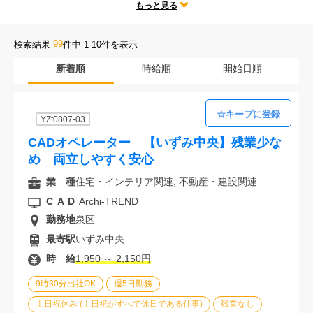
テレワークや時短勤務、残業なしなどの人気な働き方だけではなく、
もっと見る
会社案内
勤務地、CADの種類、様々な求人条件の中からあなたにぴったりのお
仕事をご紹介します。
99
検索結果
件中 1-10件を表示
お電話でのお問い合わせ
新着順
時給順
開始日順
0120-630-660
0120-057-727
東 京
大 阪
YZt0807-03
0120-960-379
0120-978-186
名古屋
横 浜
CADオペレーター 【いずみ中央】残業少な
電話受付：平日 9:15～19:00
め 両立しやすく安心
業 種
住宅・インテリア関連, 不動産・建設関連
CAD
Archi-TREND
勤務地
泉区
最寄駅
いずみ中央
時 給
1,950 ～ 2,150円
9時30分出社OK
週5日勤務
土日祝休み (土日祝がすべて休日である仕事)
残業なし