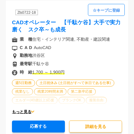
Zts0722-18
CADオペレーター 【千駄ケ谷】大手で実力
磨く スク卒～も成長
業 種
住宅・インテリア関連, 不動産・建設関連
CAD
AutoCAD
勤務地
渋谷区
最寄駅
千駄ケ谷
時 給
1,700 ～ 1,900円
週5日勤務
土日祝休み (土日祝がすべて休日である仕事)
残業なし
残業20時間未満
第二新卒応援
エルダー(40歳以上)応援
ブランクOK
服装自由
大手企業
オフィスが禁煙
20代活躍中
30代活躍中
もっと見る
派遣スタッフ活躍中
未経験歓迎
応募する
詳細を⾒る