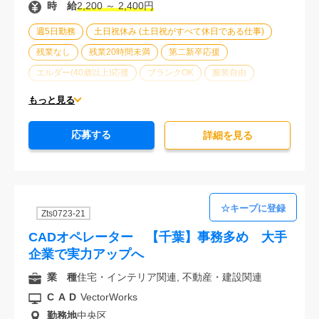
時 給
2,200 ～ 2,400円
週5日勤務
土日祝休み (土日祝がすべて休日である仕事)
残業なし
残業20時間未満
第二新卒応援
エルダー(40歳以上)応援
ブランクOK
服装自由
駅から徒歩5分以内
オフィスが禁煙
20代活躍中
もっと見る
30代活躍中
派遣スタッフ活躍中
経験必須
応募する
詳細を⾒る
Zts0723-21
CADオペレーター 【千葉】事務多め 大手
企業で実力アップへ
業 種
住宅・インテリア関連, 不動産・建設関連
CAD
VectorWorks
勤務地
中央区