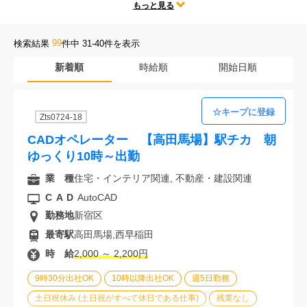
テレワークや時短勤務、残業なしなどの人気な働き方だけではなく、
もっと見る
会社案内
勤務地、CADの種類、様々な求人条件の中からあなたにぴったりのお
仕事をご紹介します。
99
検索結果
件中 31-40件を表示
お電話でのお問い合わせ
新着順
時給順
開始日順
0120-630-660
0120-057-727
東 京
大 阪
Zts0724-18
0120-960-379
0120-978-186
名古屋
横 浜
CADオペレーター 【高田馬場】駅チカ 朝
電話受付：平日 9:15～19:00
ゆっくり10時～出勤
業 種
住宅・インテリア関連, 不動産・建設関連
CAD
AutoCAD
勤務地
新宿区
最寄駅
高田馬場,西早稲田
時 給
2,000 ～ 2,200円
9時30分出社OK
10時以降出社OK
週5日勤務
土日祝休み (土日祝がすべて休日である仕事)
残業なし