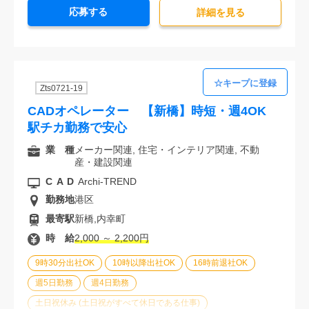
応募する
経験必須
詳細を⾒る
Zts0721-19
CADオペレーター 【新橋】時短・週4OK
駅チカ勤務で安心
業 種
メーカー関連, 住宅・インテリア関連, 不動
産・建設関連
CAD
Archi-TREND
勤務地
港区
最寄駅
新橋,内幸町
時 給
2,000 ～ 2,200円
9時30分出社OK
10時以降出社OK
16時前退社OK
週5日勤務
週4日勤務
土日祝休み (土日祝がすべて休日である仕事)