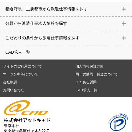
都道府県、主要都市から派遣仕事情報を探す
北海道
青森県
岩手県
宮城県
秋田県
山形県
福島県
茨城県
分野から派遣仕事求⼈情報を探す
栃木県
群馬県
埼玉県
千葉県
東京都
神奈川県
新潟県
富山
意匠設計（建築）
内装（建築）
レイアウト
住宅
構造設計（建
県
石川県
福井県
山梨県
長野県
岐阜県
静岡県
愛知県
三
こだわりの条件から派遣仕事情報を探す
築）
電気設備
空調設備・衛生設備
通信設備
建築施工
仮設
重県
滋賀県
京都府
大阪府
兵庫県
奈良県
和歌山県
鳥取県
テレワーク
9時30分出社OK
10時以降出社OK
16時前退社OK
週5
建材
土木
プラント
機械
島根県
岡山県
広島県
山口県
徳島県
香川県
愛媛県
高知県
CAD求人一覧
日勤務
週4日勤務
土日祝休み (土日祝がすべて休日である仕事)
平
福岡県
佐賀県
長崎県
熊本県
大分県
宮崎県
鹿児島県
沖縄
日休みあり (週に一度以上平日に休日がある仕事)
残業なし
残業20
県
サイトのご利用について
個人情報保護方針
時間未満
残業20時間以上
第二新卒応援
エルダー(40歳以上)応援
札幌市
仙台市
川崎市
横浜市
相模原市
千葉市
さいたま市
マージン率等について
同一労働同一賃金について
シニア(60歳以上)応援
ブランクOK
服装自由
制服あり
大手企
新潟市
名古屋市
静岡市
浜松市
大阪市
堺市
京都市
神戸市
会社概要
よくある質問
業
駅から徒歩5分以内
車通勤可能
オフィスが禁煙
20代活躍中
岡山市
広島市
福岡市
北九州市
お問い合わせ
CAD求人一覧
30代活躍中
派遣スタッフ活躍中
紹介予定派遣
経験必須
未経
験歓迎
大量募集
東京本社
東京都渋谷区代々木3-22-7