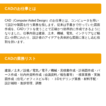
CADのお仕事とは
CAD（Computer Aided Design）のお仕事とは、コンピュータを用い
て設計や製図を行う業務を指します。従来は手書きで行っていた図面
作成を、CADソフトを使うことで正確かつ効率的に作成できるように
なりました。仕事内容は建築、土木、機械、電気、インテリアなど幅
広い分野にわたり、設計者のアイデアを具体的な図面に落とし込む役
割を担います。
CADの業務リスト
建築／土木／設備／電気／電子／機械・見積書作成・計画図作成・パ
ース作成・社内外資料作成（会議資料／報告書等）・積算業務・実施
図作成（住宅／オフィスビル等）・３Dモデリング業務・材料手配・
設計補助・進捗管理、調整