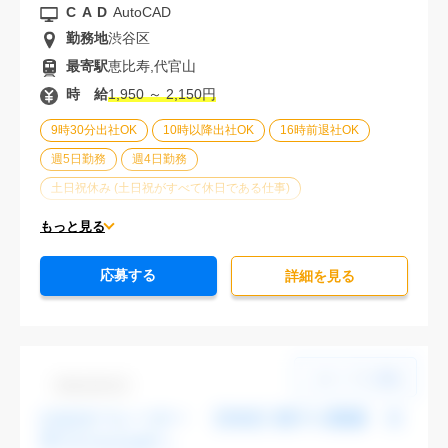
CAD
AutoCAD
勤務地
渋谷区
最寄駅
恵比寿,代官山
時 給
1,950 ～ 2,150円
9時30分出社OK
10時以降出社OK
16時前退社OK
週5日勤務
週4日勤務
土日祝休み (土日祝がすべて休日である仕事)
平日休みあり (週に一度以上平日に休日がある仕事)
もっと見る
残業なし
残業20時間未満
第二新卒応援
応募する
エルダー(40歳以上)応援
ブランクOK
詳細を⾒る
服装自由
大手企業
駅から徒歩5分以内
オフィスが禁煙
20代活躍中
30代活躍中
派遣スタッフ活躍中
経験必須
Dbk1106-03
CADオペレーター 【渋谷】駅チカ勤務 大
手でスキルUPへ