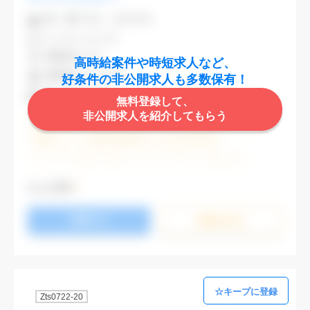
業 種
不動産・建設関連
CAD
AutoCAD
勤務地
渋谷区
高時給案件や時短求人など、
最寄駅
渋谷,表参道
好条件の非公開求人も多数保有！
時 給
2,000円
無料登録して、
非公開求人を紹介してもらう
週5日勤務
土日祝休み (土日祝がすべて休日である仕事)
残業なし
残業20時間未満
第二新卒応援
エルダー(40歳以上)応援
ブランクOK
服装自由
大手企業
駅から徒歩5分以内
オフィスが禁煙
もっと見る
20代活躍中
30代活躍中
派遣スタッフ活躍中
応募する
経験必須
未経験歓迎
詳細を⾒る
Zts0722-20