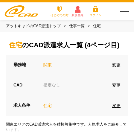
はじめての方
新規登録
ログイン
アットキャドのCAD派遣トップ
仕事一覧
住宅
友だち追加で
登録して求人を
アットキャドが選
派遣がは
お仕
お役立
よく
最新の求人を確認
チェック
ばれる3つの理由
じめての
事を
ちコラ
ある
住宅
のCAD派遣求人一覧 (4ページ目)
方
探す
ム
質問
アットキャドが選ばれる3つの理由
勤務地
変更
関東
派遣がはじめての方
お仕事を探す
CAD
指定なし
変更
お役立ちコラム
求人条件
変更
住宅
よくある質問
転職をご希望の方
関東エリアのCAD派遣求人を積極募集中です。人気求人をご紹介して
企業のご担当者様
います。