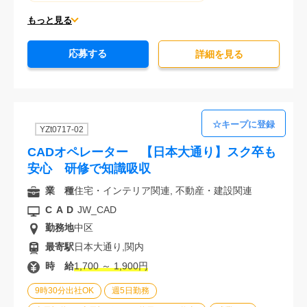
平日休みあり (週に一度以上平日に休日がある仕事)
もっと見る
残業なし
残業20時間未満
第二新卒応援
応募する
エルダー(40歳以上)応援
ブランクOK
詳細を⾒る
服装自由
大手企業
駅から徒歩5分以内
オフィスが禁煙
20代活躍中
30代活躍中
派遣スタッフ活躍中
経験必須
未経験歓迎
YZt0717-02
CADオペレーター 【日本大通り】スク卒も
安心 研修で知識吸収
業 種
住宅・インテリア関連, 不動産・建設関連
CAD
JW_CAD
勤務地
中区
最寄駅
日本大通り,関内
時 給
1,700 ～ 1,900円
9時30分出社OK
週5日勤務