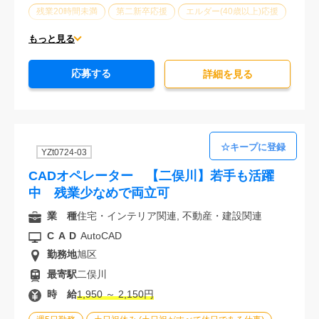
残業20時間未満
第二新卒応援
エルダー(40歳以上)応援
ブランクOK
服装自由
駅から徒歩5分以内
もっと見る
オフィスが禁煙
20代活躍中
30代活躍中
応募する
派遣スタッフ活躍中
経験必須
詳細を⾒る
YZt0724-03
CADオペレーター 【二俣川】若手も活躍
中 残業少なめで両立可
業 種
住宅・インテリア関連, 不動産・建設関連
CAD
AutoCAD
勤務地
旭区
最寄駅
二俣川
時 給
1,950 ～ 2,150円