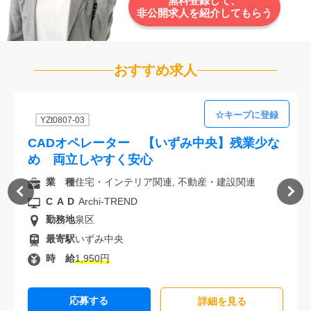
無料登録して、
非公開求人を紹介してもらう
おすすめ求人
YZt0807-03
CADオペレーター 【いずみ中央】残業少な
め 両立しやすく安心
業 種
住宅・インテリア関連, 不動産・建設関連
CAD
Archi-TREND
勤務地
泉区
最寄駅
いずみ中央
時 給
1,950円
応募する
詳細を⾒る