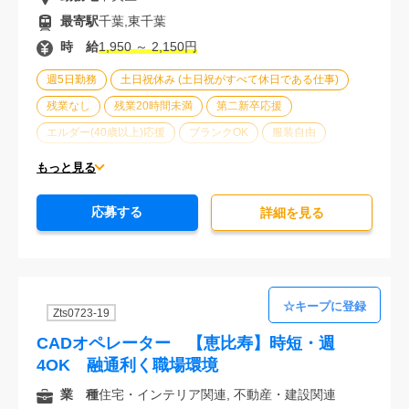
最寄駅
千葉,東千葉
時 給
1,950 ～ 2,150円
週5日勤務
土日祝休み (土日祝がすべて休日である仕事)
残業なし
残業20時間未満
第二新卒応援
エルダー(40歳以上)応援
ブランクOK
服装自由
車通勤可能
オフィスが禁煙
20代活躍中
30代活躍中
もっと見る
派遣スタッフ活躍中
経験必須
未経験歓迎
応募する
詳細を⾒る
Zts0723-19
CADオペレーター 【恵比寿】時短・週
4OK 融通利く職場環境
業 種
住宅・インテリア関連, 不動産・建設関連