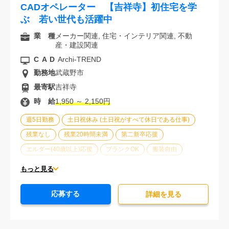
CADオペレーター 【吉祥寺】初住宅を学
ぶ 若い世代も活躍中
業 種
メーカー関連, 住宅・インテリア関連, 不動
産・建設関連
CAD
Archi-TREND
勤務地
武蔵野市
最寄駅
吉祥寺
時 給
1,950 ～ 2,150円
週5日勤務
土日祝休み (土日祝がすべて休日である仕事)
残業なし
残業20時間未満
第二新卒応援
エルダー(40歳以上)応援
ブランクOK
服装自由
車通勤可能
オフィスが禁煙
20代活躍中
30代活躍中
もっと見る
派遣スタッフ活躍中
経験必須
未経験歓迎
応募する
詳細を⾒る