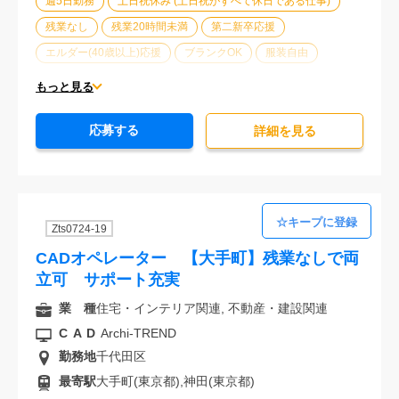
週5日勤務
土日祝休み (土日祝がすべて休日である仕事)
残業なし
残業20時間未満
第二新卒応援
エルダー(40歳以上)応援
ブランクOK
服装自由
オフィスが禁煙
20代活躍中
30代活躍中
経験必須
もっと見る
未経験歓迎
応募する
詳細を⾒る
Zts0724-19
CADオペレーター 【大手町】残業なしで両
立可 サポート充実
業 種
住宅・インテリア関連, 不動産・建設関連
CAD
Archi-TREND
勤務地
千代田区
最寄駅
大手町(東京都),神田(東京都)