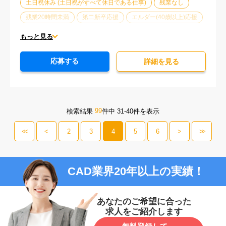
土日祝休み (土日祝がすべて休日である仕事)
残業なし
残業20時間未満
第二新卒応援
エルダー(40歳以上)応援
ブランクOK
服装自由
駅から徒歩5分以内
もっと見る
オフィスが禁煙
20代活躍中
30代活躍中
未経験歓迎
応募する
詳細を⾒る
99
検索結果
件中 31-40件を表示
<<
<
2
3
4
5
6
>
>>
CAD業界20年以上の実績！
あなたのご希望に合った
求人をご紹介します