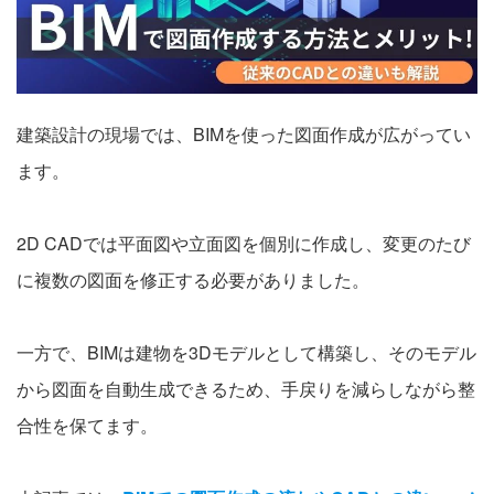
会社案内
お電話でのお問い合わせ
建築設計の現場では、BIMを使った図面作成が広がってい
ます。
0120-630-660
0120-057-727
東 京
大 阪
0120-960-379
0120-978-186
名古屋
横 浜
2D CADでは平面図や立面図を個別に作成し、変更のたび
電話受付：平日 9:15～19:00
に複数の図面を修正する必要がありました。
一方で、BIMは建物を3Dモデルとして構築し、そのモデル
から図面を自動生成できるため、手戻りを減らしながら整
合性を保てます。