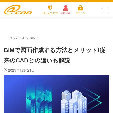
はじめての方
新規登録
ログイン
友だち追加で
登録して求人を
アットキャドが選
最新の求人を確認
派遣がは
お仕
チェック
お役立
よく
ばれる3つの理由
じめての
事を
ちコラ
ある
コラムTOP
>
BIM
>
方
探す
ム
質問
アットキャドが選ばれる3つの理由
BIMで図面作成する方法とメリット!従
派遣がはじめての方
来のCADとの違いも解説
お仕事を探す
2025年12月21日
お役立ちコラム
よくある質問
転職をご希望の方
企業のご担当者様