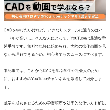
会社案内
お電話でのお問い合わせ
CADを学びたいけれど、いきなりスクールに通うのはハ
ードルが高い…。そんな人にとって、YouTubeは最適な学
0120-630-660
0120-057-727
東 京
大 阪
習手段です。無料で気軽に始められ、実際の操作画面を見
0120-960-379
0120-978-186
名古屋
横 浜
ながら理解できるため、初心者でもスムーズに学べます。
電話受付：平日 9:15～19:00
本記事では、これからCADを学ぶ学生や社会人のため
に、おすすめのYouTubeチャンネルを厳選して紹介しま
す。
独学を成功させるための学習順序や効率的な使い方も解説