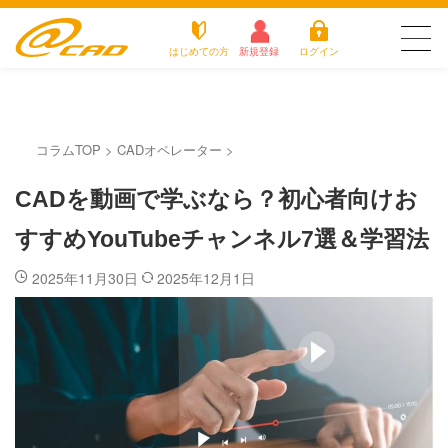
はじめての方
新規登録
ログイン
友だち追加で
登録して求人を
アットキャドが選
最新の求人を確認
派遣がは
お仕
チェック
お役立
よく
ばれる3つの理由
じめての
事を
ちコラ
ある
コラムTOP
>
CADオペレーター
>
方
探す
ム
質問
アットキャドが選ばれる3つの理由
CADを動画で学ぶなら？初心者向けお
派遣がはじめての方
すすめYouTubeチャンネル7選＆学習法
お仕事を探す
2025年11月30日
2025年12月1日
お役立ちコラム
よくある質問
転職をご希望の方
企業のご担当者様