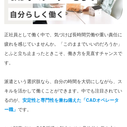
会社案内
お電話でのお問い合わせ
正社員として働く中で、気づけば長時間労働や重い責任に
疲れを感じていませんか。「このままでいいのだろうか」
0120-630-660
0120-057-727
東 京
大 阪
とふと立ち止まったときこそ、働き方を見直すチャンスで
0120-960-379
0120-978-186
名古屋
横 浜
す。
電話受付：平日 9:15～19:00
派遣という選択肢なら、自分の時間を大切にしながら、ス
キルを活かして働くことができます。中でも注目されてい
るのが、
安定性と専門性を兼ね備えた「CADオペレータ
ー職」
です。