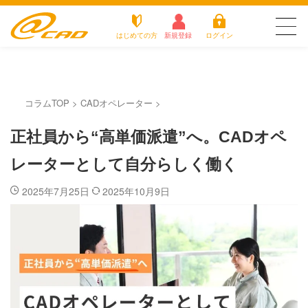
はじめての方
新規登録
ログイン
友だち追加で
登録して求人を
アットキャドが選
最新の求人を確認
派遣がは
お仕
チェック
お役立
よく
ばれる3つの理由
じめての
事を
ちコラ
ある
コラムTOP
>
CADオペレーター
>
方
探す
ム
質問
アットキャドが選ばれる3つの理由
正社員から“高単価派遣”へ。CADオペ
派遣がはじめての方
レーターとして自分らしく働く
お仕事を探す
2025年7月25日
2025年10月9日
お役立ちコラム
よくある質問
転職をご希望の方
企業のご担当者様