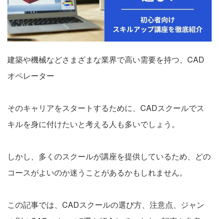
会社案内
お電話でのお問い合わせ
建築や機械などさまざまな業界で高い需要を持つ、CAD
オペレーター
0120-630-660
0120-057-727
東 京
大 阪
0120-960-379
0120-978-186
名古屋
横 浜
そのキャリアをスタートするために、CADスクールでス
電話受付：平日 9:15～19:00
キルを身に付けたいと考える人も多いでしょう。
しかし、多くのスクールが講座を提供しているため、どの
コースがよいのか迷うことがあるかもしれません。
この記事では、CADスクールの選び方、注意点、ジャン