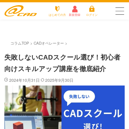
はじめての方
新規登録
ログイン
友だち追加で
登録して求人を
アットキャドが選
最新の求人を確認
派遣がは
お仕
チェック
お役立
よく
ばれる3つの理由
じめての
事を
ちコラ
ある
コラムTOP
>
CADオペレーター
>
方
探す
ム
質問
アットキャドが選ばれる3つの理由
失敗しないCADスクール選び！初心者
派遣がはじめての方
向けスキルアップ講座を徹底紹介
お仕事を探す
2024年10月31日
2025年9月30日
お役立ちコラム
よくある質問
転職をご希望の方
企業のご担当者様